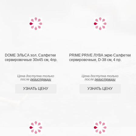
DOME ЭЛЬСА зол. Салфетки
PRIME PRIVE ЛУВА экрю Салфетки
сервировочные 30х45 см, 4пр.
сервировочные, D-38 см, 4 пр.
Цена доступна только
Цена доступна только
после
регистрации
после
регистрации
УЗНАТЬ ЦЕНУ
УЗНАТЬ ЦЕНУ