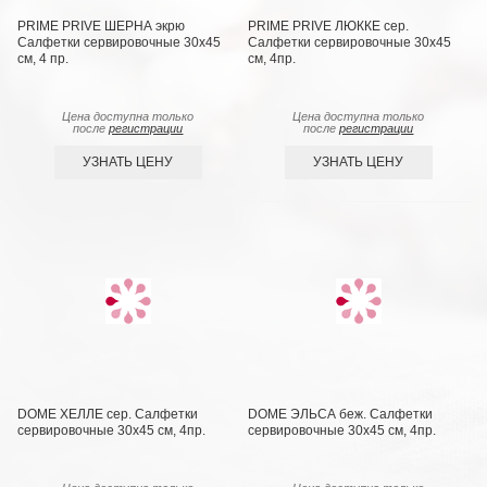
PRIME PRIVE ШЕРНА экрю
PRIME PRIVE ЛЮККЕ сер.
Салфетки сервировочные 30х45
Салфетки сервировочные 30х45
см, 4 пр.
см, 4пр.
Цена доступна только
Цена доступна только
после
регистрации
после
регистрации
УЗНАТЬ ЦЕНУ
УЗНАТЬ ЦЕНУ
DOME ХЕЛЛЕ сер. Салфетки
DOME ЭЛЬСА беж. Салфетки
сервировочные 30х45 см, 4пр.
сервировочные 30х45 см, 4пр.