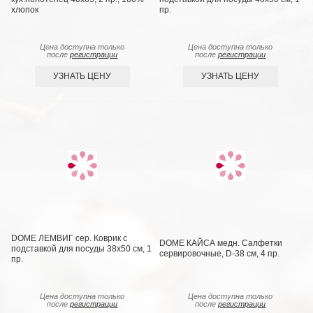
хлопок
пр.
Цена доступна только
Цена доступна только
после
регистрации
после
регистрации
УЗНАТЬ ЦЕНУ
УЗНАТЬ ЦЕНУ
DOME ЛЕМВИГ сер. Коврик с
DOME КАЙСА медн. Салфетки
подставкой для посуды 38х50 см, 1
сервировочные, D-38 см, 4 пр.
пр.
Цена доступна только
Цена доступна только
после
регистрации
после
регистрации