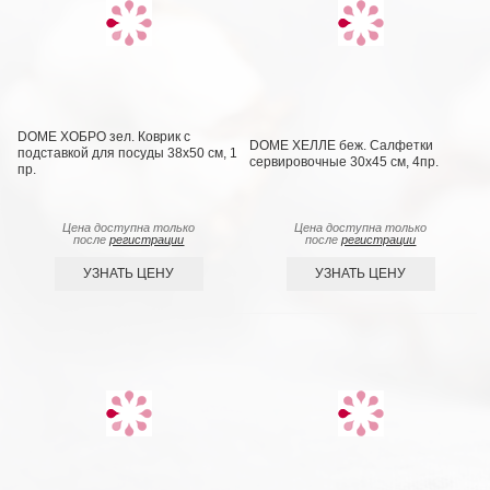
DOME ХОБРО зел. Коврик с
DOME ХЕЛЛЕ беж. Салфетки
подставкой для посуды 38х50 см, 1
сервировочные 30х45 см, 4пр.
пр.
Цена доступна только
Цена доступна только
после
регистрации
после
регистрации
УЗНАТЬ ЦЕНУ
УЗНАТЬ ЦЕНУ