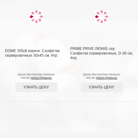
PRIME PRIVE ЛЮККЕ сер.
DOME ЭЛЬВ коричн. Салфетки
Салфетки сервировочные, D-38 см,
сервировочные 30х45 см, 4пр.
4пр.
Цена доступна только
Цена доступна только
после
регистрации
после
регистрации
УЗНАТЬ ЦЕНУ
УЗНАТЬ ЦЕНУ