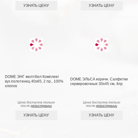
УЗНАТЬ ЦЕНУ
УЗНАТЬ ЦЕНУ
DOME ЭНГ желт/бел Комплект
DOME ЭЛЬСА коричн. Салфетки
кух.полотенец 40х65, 2 пр., 100%
сервировочные 30х45 см, 4пр.
хлопок
Цена доступна только
Цена доступна только
после
регистрации
после
регистрации
УЗНАТЬ ЦЕНУ
УЗНАТЬ ЦЕНУ