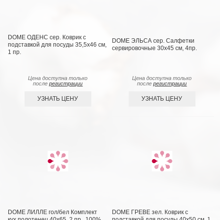
DOME ОДЕНС сер. Коврик с
DOME ЭЛЬСА сер. Салфетки
подставкой для посуды 35,5х46 см,
сервировочные 30х45 см, 4пр.
1 пр.
Цена доступна только
Цена доступна только
после
регистрации
после
регистрации
УЗНАТЬ ЦЕНУ
УЗНАТЬ ЦЕНУ
DOME ЛИЛЛЕ гол/бел Комплект
DOME ГРЕВЕ зел. Коврик с
кух.полотенец 40х65, 2 пр., 100%
подставкой для посуды 40х50 см, 1