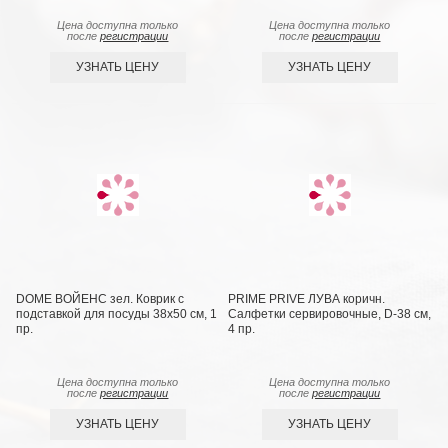
Цена доступна только
Цена доступна только
после
регистрации
после
регистрации
УЗНАТЬ ЦЕНУ
УЗНАТЬ ЦЕНУ
DOME ВОЙЕНС зел. Коврик с
PRIME PRIVE ЛУВА коричн.
подставкой для посуды 38х50 см, 1
Салфетки сервировочные, D-38 см,
пр.
4 пр.
Цена доступна только
Цена доступна только
после
регистрации
после
регистрации
УЗНАТЬ ЦЕНУ
УЗНАТЬ ЦЕНУ