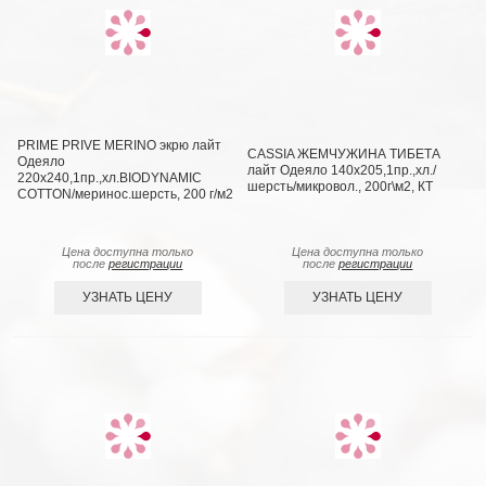
PRIME PRIVE MERINO экрю лайт
CASSIA ЖЕМЧУЖИНА ТИБЕТА
Одеяло
лайт Одеяло 140х205,1пр.,хл./
220х240,1пр.,хл.BIODYNAMIC
шерсть/микровол., 200г\м2, КТ
COTTON/меринос.шерсть, 200 г/м2
Цена доступна только
Цена доступна только
после
регистрации
после
регистрации
УЗНАТЬ ЦЕНУ
УЗНАТЬ ЦЕНУ