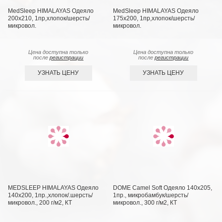
MedSleep HIMALAYAS Oдеяло
MedSleep HIMALAYAS Oдеяло
200х210, 1пр,хлопок/шерсть/
175х200, 1пр,хлопок/шерсть/
микровол.
микровол.
Цена доступна только
Цена доступна только
после
регистрации
после
регистрации
УЗНАТЬ ЦЕНУ
УЗНАТЬ ЦЕНУ
MEDSLEEP HIMALAYAS Oдеяло
DOME Camel Soft Одеяло 140х205,
140х200, 1пр.,хлопок/.шерсть/
1пр., микробамбук/шерсть/
микровол., 200 г/м2, КТ
микровол., 300 г/м2, КТ