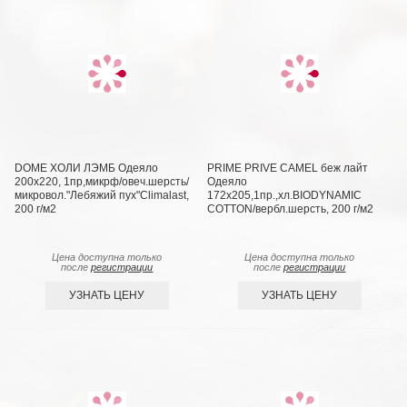
DOME ХОЛИ ЛЭМБ Одеяло
PRIME PRIVE CAMEL беж лайт
200х220, 1пр,микрф/овеч.шерсть/
Одеяло
микровол."Лебяжий пух"Climalast,
172х205,1пр.,хл.BIODYNAMIC
200 г/м2
COTTON/вербл.шерсть, 200 г/м2
Цена доступна только
Цена доступна только
после
регистрации
после
регистрации
УЗНАТЬ ЦЕНУ
УЗНАТЬ ЦЕНУ