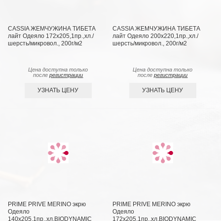
CASSIA ЖЕМЧУЖИНА ТИБЕТА
CASSIA ЖЕМЧУЖИНА ТИБЕТА
лайт Одеяло 172х205,1пр.,хл./
лайт Одеяло 200х220,1пр.,хл./
шерсть/микровол., 200г/м2
шерсть/микровол., 200г/м2
Цена доступна только
Цена доступна только
после
регистрации
после
регистрации
УЗНАТЬ ЦЕНУ
УЗНАТЬ ЦЕНУ
PRIME PRIVE MERINO экрю
PRIME PRIVE MERINO экрю
Одеяло
Одеяло
140х205,1пр.,хл.BIODYNAMIC
172х205,1пр.,хл.BIODYNAMIC