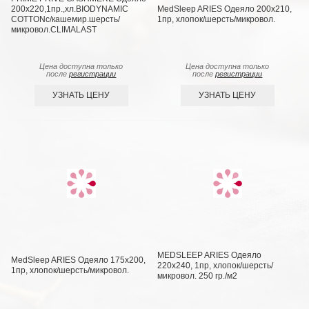
200х220,1пр.,хл.BIODYNAMIC
MedSleep ARIES Одеяло 200х210,
COTTONc/кашемир.шерсть/
1пр, хлопок/шерсть/микровол.
микровол.CLIMALAST
Цена доступна только
Цена доступна только
после
регистрации
после
регистрации
УЗНАТЬ ЦЕНУ
УЗНАТЬ ЦЕНУ
MEDSLEEP ARIES Одеяло
MedSleep ARIES Одеяло 175х200,
220х240, 1пр, хлопок/шерсть/
1пр, хлопок/шерсть/микровол.
микровол. 250 гр./м2