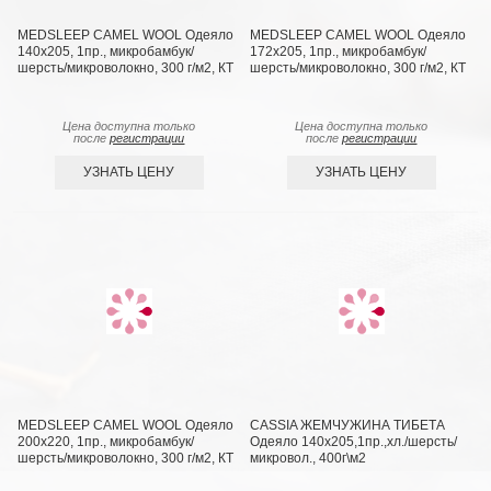
MEDSLEEP CAMEL WOOL Одеяло
MEDSLEEP CAMEL WOOL Одеяло
140х205, 1пр., микробамбук/
172х205, 1пр., микробамбук/
шерсть/микроволокно, 300 г/м2, КТ
шерсть/микроволокно, 300 г/м2, КТ
Цена доступна только
Цена доступна только
после
регистрации
после
регистрации
УЗНАТЬ ЦЕНУ
УЗНАТЬ ЦЕНУ
MEDSLEEP CAMEL WOOL Одеяло
CASSIA ЖЕМЧУЖИНА ТИБЕТА
200х220, 1пр., микробамбук/
Одеяло 140х205,1пр.,хл./шерсть/
шерсть/микроволокно, 300 г/м2, КТ
микровол., 400г\м2