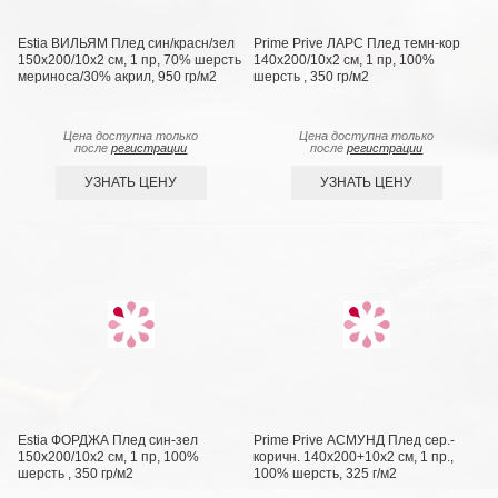
Estia ВИЛЬЯМ Плед син/красн/зел
Prime Prive ЛАРС Плед темн-кор
150х200/10х2 см, 1 пр, 70% шерсть
140х200/10х2 см, 1 пр, 100%
мериноса/30% акрил, 950 гр/м2
шерсть , 350 гр/м2
Цена доступна только
Цена доступна только
после
регистрации
после
регистрации
УЗНАТЬ ЦЕНУ
УЗНАТЬ ЦЕНУ
Estia ФОРДЖА Плед син-зел
Prime Prive АСМУНД Плед сер.-
150х200/10х2 см, 1 пр, 100%
коричн. 140х200+10х2 см, 1 пр.,
шерсть , 350 гр/м2
100% шерсть, 325 г/м2