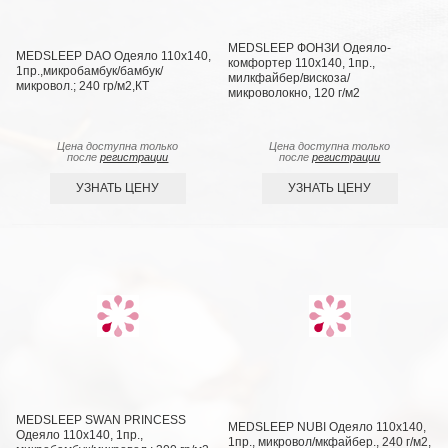
MEDSLEEP ФОНЗИ Одеяло-
MEDSLEEP DAO Одеяло 110х140,
комфортер 110х140, 1пр.,
1пр.,микробамбук/бамбук/
милкфайбер/вискоза/
микровол.; 240 гр/м2,КТ
микроволокно, 120 г/м2
Цена доступна только
Цена доступна только
после
регистрации
после
регистрации
УЗНАТЬ ЦЕНУ
УЗНАТЬ ЦЕНУ
MEDSLEEP SWAN PRINCESS
MEDSLEEP NUBI Одеяло 110х140,
Одеяло 110х140, 1пр.,
1пр., микровол/мкфайбер., 240 г/м2,