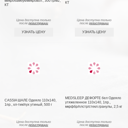
микробамбук/микровол.; 300 гр/м2,
КТ
КТ
Цена доступна только
Цена доступна только
после
регистрации
после
регистрации
УЗНАТЬ ЦЕНУ
УЗНАТЬ ЦЕНУ
MEDSLEEP ДEФOРТЕ бел Одеяло
CASSIA ШАЛЕ Одеяло 110х140,
утяжеленное 110х140, 1пр.,
1пр., хл-тик/пух утиный, 500 г
мкрфбр/плстр/стекл.гранулы, 2,5 кг
Цена доступна только
Цена доступна только
после
регистрации
после
регистрации