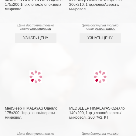
MedSleep WHITE CLOUD Одеяло
MedSleep HIMALAYAS Oдеяло
175х200,1пр,хлопок/хлопок.вол./
200х210, 1пр,хлопок/шерсть/
микровол.
микровол.
Цена доступна только
Цена доступна только
после
регистрации
после
регистрации
УЗНАТЬ ЦЕНУ
УЗНАТЬ ЦЕНУ
MedSleep HIMALAYAS Oдеяло
MEDSLEEP HIMALAYAS Oдеяло
175х200, 1пр,хлопок/шерсть/
140х200, 1пр.,хлопок/.шерсть/
микровол.
микровол., 200 г/м2, КТ
Цена доступна только
Цена доступна только