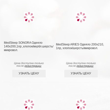
MedSleep SONORA Одеяло
MedSleep ARIES Одеяло 200х210,
140х200,1пр.,хлопок/вербл.шерсть/
1пр, хлопок/шерсть/микровол.
микровол.
Цена доступна только
Цена доступна только
после
регистрации
после
регистрации
УЗНАТЬ ЦЕНУ
УЗНАТЬ ЦЕНУ