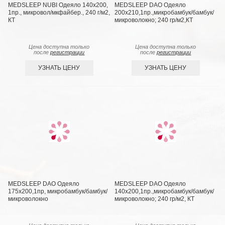
MEDSLEEP NUBI Одеяло 140х200,
MEDSLEEP DAO Одеяло
1пр., микровол/мкфайбер., 240 г/м2,
200х210,1пр.,микробамбук/бамбук/
КТ
микроволокно; 240 гр/м2,КТ
Цена доступна только
Цена доступна только
после
регистрации
после
регистрации
УЗНАТЬ ЦЕНУ
УЗНАТЬ ЦЕНУ
MEDSLEEP DAO Одеяло
MEDSLEEP DAO Одеяло
175х200,1пр, микробамбук/бамбук/
140х200,1пр.,микробамбук/бамбук/
микроволокно
микроволокно; 240 гр/м2, КТ