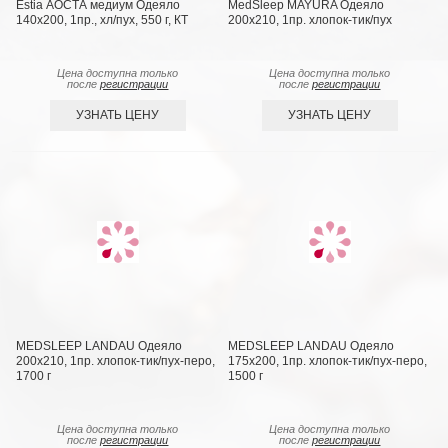
Estia АОСТА медиум Одеяло
MedSleep MAYURA Одеяло
140x200, 1пр., хл/пух, 550 г, КТ
200х210, 1пр. хлопок-тик/пух
Цена доступна только
Цена доступна только
после
регистрации
после
регистрации
УЗНАТЬ ЦЕНУ
УЗНАТЬ ЦЕНУ
MEDSLEEP LANDAU Одеяло
MEDSLEEP LANDAU Одеяло
200х210, 1пр. хлопок-тик/пух-перо,
175х200, 1пр. хлопок-тик/пух-перо,
1700 г
1500 г
Цена доступна только
Цена доступна только
после
регистрации
после
регистрации