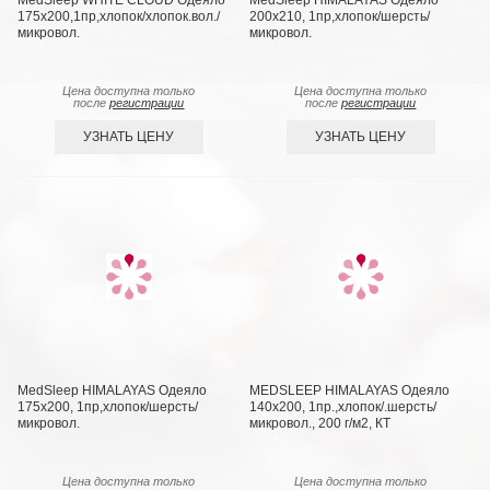
MedSleep WHITE CLOUD Одеяло
MedSleep HIMALAYAS Oдеяло
175х200,1пр,хлопок/хлопок.вол./
200х210, 1пр,хлопок/шерсть/
микровол.
микровол.
Цена доступна только
Цена доступна только
после
регистрации
после
регистрации
УЗНАТЬ ЦЕНУ
УЗНАТЬ ЦЕНУ
MedSleep HIMALAYAS Oдеяло
MEDSLEEP HIMALAYAS Oдеяло
175х200, 1пр,хлопок/шерсть/
140х200, 1пр.,хлопок/.шерсть/
микровол.
микровол., 200 г/м2, КТ
Цена доступна только
Цена доступна только