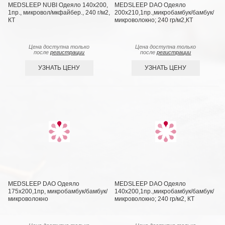
MEDSLEEP NUBI Одеяло 140х200,
MEDSLEEP DAO Одеяло
1пр., микровол/мкфайбер., 240 г/м2,
200х210,1пр.,микробамбук/бамбук/
КТ
микроволокно; 240 гр/м2,КТ
Цена доступна только
Цена доступна только
после
регистрации
после
регистрации
УЗНАТЬ ЦЕНУ
УЗНАТЬ ЦЕНУ
MEDSLEEP DAO Одеяло
MEDSLEEP DAO Одеяло
175х200,1пр, микробамбук/бамбук/
140х200,1пр.,микробамбук/бамбук/
микроволокно
микроволокно; 240 гр/м2, КТ