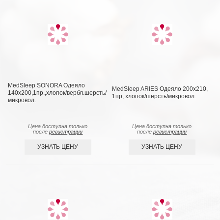
MedSleep SONORA Одеяло
MedSleep ARIES Одеяло 200х210,
140х200,1пр.,хлопок/вербл.шерсть/
1пр, хлопок/шерсть/микровол.
микровол.
Цена доступна только
Цена доступна только
после
регистрации
после
регистрации
УЗНАТЬ ЦЕНУ
УЗНАТЬ ЦЕНУ