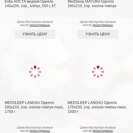
Estia АОСТА медиум Одеяло
MedSleep MAYURA Одеяло
140x200, 1пр., хл/пух, 550 г, КТ
200х210, 1пр. хлопок-тик/пух
Цена доступна только
Цена доступна только
после
регистрации
после
регистрации
УЗНАТЬ ЦЕНУ
УЗНАТЬ ЦЕНУ
MEDSLEEP LANDAU Одеяло
MEDSLEEP LANDAU Одеяло
200х210, 1пр. хлопок-тик/пух-перо,
175х200, 1пр. хлопок-тик/пух-перо,
1700 г
1500 г
Цена доступна только
Цена доступна только
после
регистрации
после
регистрации