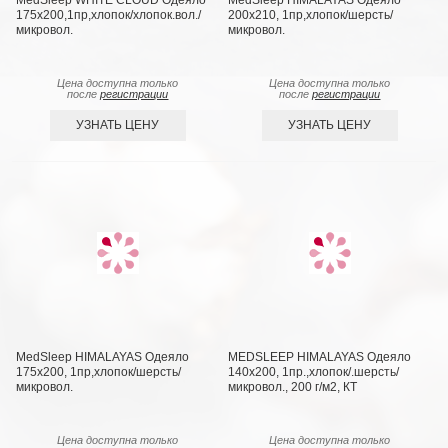
MedSleep WHITE CLOUD Одеяло
MedSleep HIMALAYAS Oдеяло
175х200,1пр,хлопок/хлопок.вол./
200х210, 1пр,хлопок/шерсть/
микровол.
микровол.
Цена доступна только
Цена доступна только
после
регистрации
после
регистрации
УЗНАТЬ ЦЕНУ
УЗНАТЬ ЦЕНУ
MedSleep HIMALAYAS Oдеяло
MEDSLEEP HIMALAYAS Oдеяло
175х200, 1пр,хлопок/шерсть/
140х200, 1пр.,хлопок/.шерсть/
микровол.
микровол., 200 г/м2, КТ
Цена доступна только
Цена доступна только