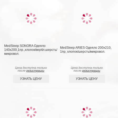
MedSleep SONORA Одеяло
MedSleep ARIES Одеяло 200х210,
140х200,1пр.,хлопок/вербл.шерсть/
1пр, хлопок/шерсть/микровол.
микровол.
Цена доступна только
Цена доступна только
после
регистрации
после
регистрации
УЗНАТЬ ЦЕНУ
УЗНАТЬ ЦЕНУ