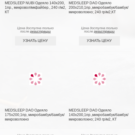
MEDSLEEP NUBI Одеяло 140х200,
MEDSLEEP DAO Одеяло
1пр., микровол/мкфайбер., 240 г/м2,
200х210,1пр.,микробамбук/бамбук/
КТ
микроволокно; 240 гр/м2,КТ
Цена доступна только
Цена доступна только
после
регистрации
после
регистрации
УЗНАТЬ ЦЕНУ
УЗНАТЬ ЦЕНУ
MEDSLEEP DAO Одеяло
MEDSLEEP DAO Одеяло
175х200,1пр, микробамбук/бамбук/
140х200,1пр.,микробамбук/бамбук/
микроволокно
микроволокно; 240 гр/м2, КТ