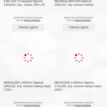
Estia АОСТА медиум Одеяло
MedSleep MAYURA Одеяло
140x200, 1пр., хл/пух, 550 г, КТ
200х210, 1пр. хлопок-тик/пух
Цена доступна только
Цена доступна только
после
регистрации
после
регистрации
УЗНАТЬ ЦЕНУ
УЗНАТЬ ЦЕНУ
MEDSLEEP LANDAU Одеяло
MEDSLEEP LANDAU Одеяло
200х210, 1пр. хлопок-тик/пух-перо,
175х200, 1пр. хлопок-тик/пух-перо,
1700 г
1500 г
Цена доступна только
Цена доступна только
после
регистрации
после
регистрации