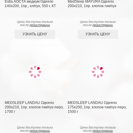
Estia АОСТА медиум Одеяло
MedSleep MAYURA Одеяло
140x200, 1пр., хл/пух, 550 г, КТ
200х210, 1пр. хлопок-тик/пух
Цена доступна только
Цена доступна только
после
регистрации
после
регистрации
УЗНАТЬ ЦЕНУ
УЗНАТЬ ЦЕНУ
MEDSLEEP LANDAU Одеяло
MEDSLEEP LANDAU Одеяло
200х210, 1пр. хлопок-тик/пух-перо,
175х200, 1пр. хлопок-тик/пух-перо,
1700 г
1500 г
Цена доступна только
Цена доступна только
после
регистрации
после
регистрации