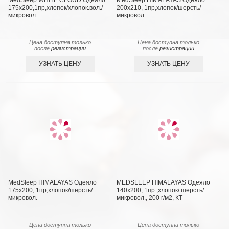
MedSleep WHITE CLOUD Одеяло
MedSleep HIMALAYAS Oдеяло
175х200,1пр,хлопок/хлопок.вол./
200х210, 1пр,хлопок/шерсть/
микровол.
микровол.
Цена доступна только
Цена доступна только
после
регистрации
после
регистрации
УЗНАТЬ ЦЕНУ
УЗНАТЬ ЦЕНУ
MedSleep HIMALAYAS Oдеяло
MEDSLEEP HIMALAYAS Oдеяло
175х200, 1пр,хлопок/шерсть/
140х200, 1пр.,хлопок/.шерсть/
микровол.
микровол., 200 г/м2, КТ
Цена доступна только
Цена доступна только