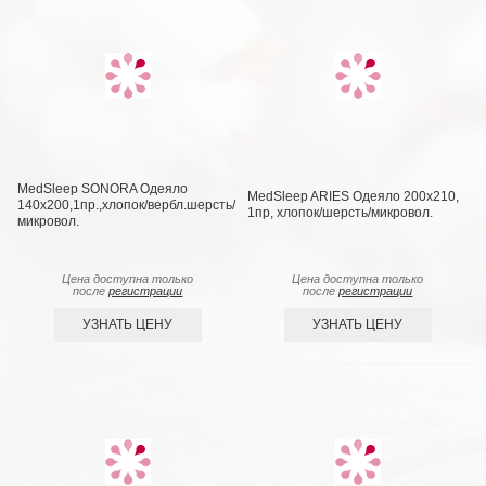
MedSleep SONORA Одеяло
MedSleep ARIES Одеяло 200х210,
140х200,1пр.,хлопок/вербл.шерсть/
1пр, хлопок/шерсть/микровол.
микровол.
Цена доступна только
Цена доступна только
после
регистрации
после
регистрации
УЗНАТЬ ЦЕНУ
УЗНАТЬ ЦЕНУ