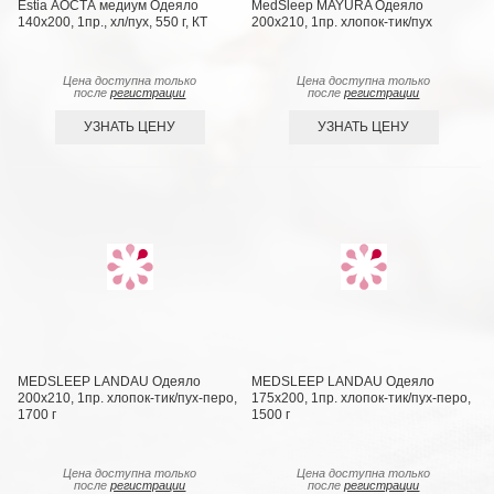
Estia АОСТА медиум Одеяло
MedSleep MAYURA Одеяло
140x200, 1пр., хл/пух, 550 г, КТ
200х210, 1пр. хлопок-тик/пух
Цена доступна только
Цена доступна только
после
регистрации
после
регистрации
УЗНАТЬ ЦЕНУ
УЗНАТЬ ЦЕНУ
MEDSLEEP LANDAU Одеяло
MEDSLEEP LANDAU Одеяло
200х210, 1пр. хлопок-тик/пух-перо,
175х200, 1пр. хлопок-тик/пух-перо,
1700 г
1500 г
Цена доступна только
Цена доступна только
после
регистрации
после
регистрации