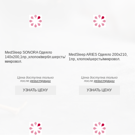
MedSleep SONORA Одеяло
MedSleep ARIES Одеяло 200х210,
140х200,1пр.,хлопок/вербл.шерсть/
1пр, хлопок/шерсть/микровол.
микровол.
Цена доступна только
Цена доступна только
после
регистрации
после
регистрации
УЗНАТЬ ЦЕНУ
УЗНАТЬ ЦЕНУ