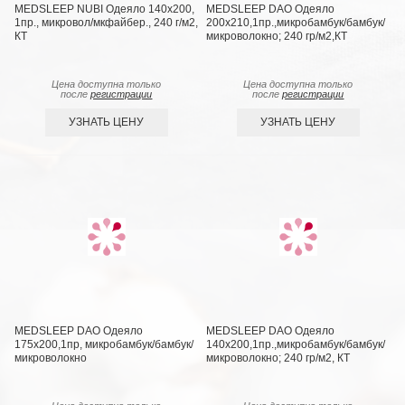
MEDSLEEP NUBI Одеяло 140х200,
MEDSLEEP DAO Одеяло
1пр., микровол/мкфайбер., 240 г/м2,
200х210,1пр.,микробамбук/бамбук/
КТ
микроволокно; 240 гр/м2,КТ
Цена доступна только
Цена доступна только
после
регистрации
после
регистрации
УЗНАТЬ ЦЕНУ
УЗНАТЬ ЦЕНУ
MEDSLEEP DAO Одеяло
MEDSLEEP DAO Одеяло
175х200,1пр, микробамбук/бамбук/
140х200,1пр.,микробамбук/бамбук/
микроволокно
микроволокно; 240 гр/м2, КТ