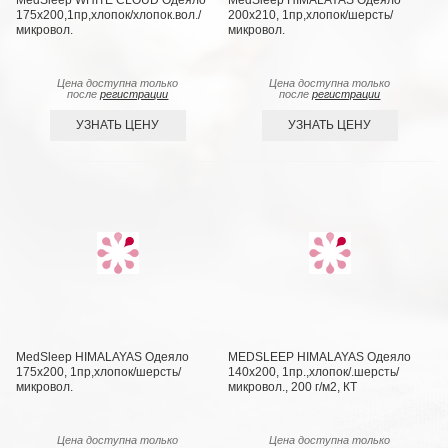
MedSleep WHITE CLOUD Одеяло
MedSleep HIMALAYAS Oдеяло
175х200,1пр,хлопок/хлопок.вол./
200х210, 1пр,хлопок/шерсть/
микровол.
микровол.
Цена доступна только
Цена доступна только
после
регистрации
после
регистрации
УЗНАТЬ ЦЕНУ
УЗНАТЬ ЦЕНУ
MedSleep HIMALAYAS Oдеяло
MEDSLEEP HIMALAYAS Oдеяло
175х200, 1пр,хлопок/шерсть/
140х200, 1пр.,хлопок/.шерсть/
микровол.
микровол., 200 г/м2, КТ
Цена доступна только
Цена доступна только