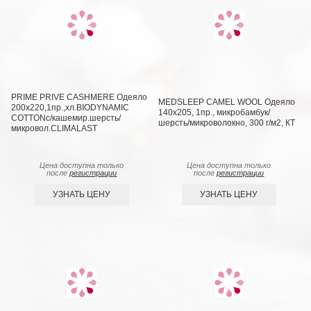
PRIME PRIVE CASHMERE Одеяло
MEDSLEEP CAMEL WOOL Одеяло
200х220,1пр.,хл.BIODYNAMIC
140х205, 1пр., микробамбук/
COTTONc/кашемир.шерсть/
шерсть/микроволокно, 300 г/м2, КТ
микровол.CLIMALAST
Цена доступна только
Цена доступна только
после
регистрации
после
регистрации
УЗНАТЬ ЦЕНУ
УЗНАТЬ ЦЕНУ