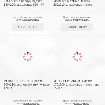
Estia АОСТА медиум Одеяло
MedSleep MAYURA Одеяло
140x200, 1пр., хл/пух, 550 г, КТ
200х210, 1пр. хлопок-тик/пух
Цена доступна только
Цена доступна только
после
регистрации
после
регистрации
УЗНАТЬ ЦЕНУ
УЗНАТЬ ЦЕНУ
MEDSLEEP LANDAU Одеяло
MEDSLEEP LANDAU Одеяло
200х210, 1пр. хлопок-тик/пух-перо,
175х200, 1пр. хлопок-тик/пух-перо,
1700 г
1500 г
Цена доступна только
Цена доступна только
после
регистрации
после
регистрации