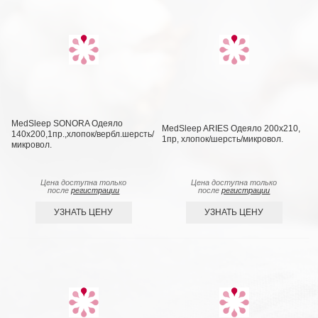
MedSleep SONORA Одеяло
MedSleep ARIES Одеяло 200х210,
140х200,1пр.,хлопок/вербл.шерсть/
1пр, хлопок/шерсть/микровол.
микровол.
Цена доступна только
Цена доступна только
после
регистрации
после
регистрации
УЗНАТЬ ЦЕНУ
УЗНАТЬ ЦЕНУ