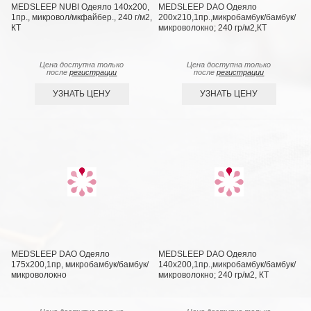
MEDSLEEP NUBI Одеяло 140х200,
MEDSLEEP DAO Одеяло
1пр., микровол/мкфайбер., 240 г/м2,
200х210,1пр.,микробамбук/бамбук/
КТ
микроволокно; 240 гр/м2,КТ
Цена доступна только
Цена доступна только
после
регистрации
после
регистрации
УЗНАТЬ ЦЕНУ
УЗНАТЬ ЦЕНУ
MEDSLEEP DAO Одеяло
MEDSLEEP DAO Одеяло
175х200,1пр, микробамбук/бамбук/
140х200,1пр.,микробамбук/бамбук/
микроволокно
микроволокно; 240 гр/м2, КТ