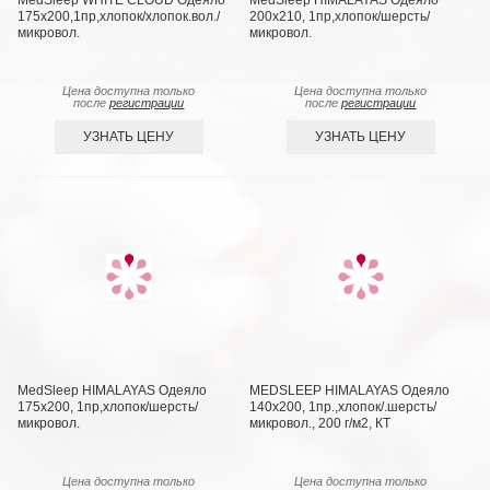
MedSleep WHITE CLOUD Одеяло
MedSleep HIMALAYAS Oдеяло
175х200,1пр,хлопок/хлопок.вол./
200х210, 1пр,хлопок/шерсть/
микровол.
микровол.
Цена доступна только
Цена доступна только
после
регистрации
после
регистрации
УЗНАТЬ ЦЕНУ
УЗНАТЬ ЦЕНУ
MedSleep HIMALAYAS Oдеяло
MEDSLEEP HIMALAYAS Oдеяло
175х200, 1пр,хлопок/шерсть/
140х200, 1пр.,хлопок/.шерсть/
микровол.
микровол., 200 г/м2, КТ
Цена доступна только
Цена доступна только