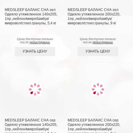
MEDSLEEP БАЛАНС СНА зел
MEDSLEEP БАЛАНС СНА зел
Одеяло утяжеленное 140x205,
Одеяло утяжеленное 200x220,
1пр.,нейлон/микробамбук/
1пр.,нейлон/микробамбук/
микровол/стекл.гранулы, 5,4 кг
микровол/стекл.гранулы, 9 кг
Цена доступна только
Цена доступна только
после
регистрации
после
регистрации
УЗНАТЬ ЦЕНУ
УЗНАТЬ ЦЕНУ
MEDSLEEP БАЛАНС СНА сер
MEDSLEEP БАЛАНС СНА сер
Одеяло утяжеленное 140x205,
Одеяло утяжеленное 200x220,
1пр.,нейлон/микробамбук/
1пр.,нейлон/микробамбук/