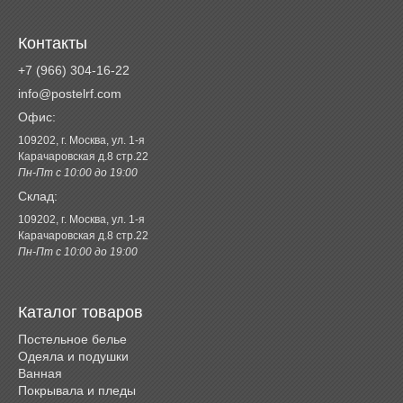
Контакты
+7 (966) 304-16-22
info@postelrf.com
Офис:
109202, г. Москва, ул. 1-я
Карачаровская д.8 стр.22
Пн-Пт с 10:00 до 19:00
Склад:
109202, г. Москва, ул. 1-я
Карачаровская д.8 стр.22
Пн-Пт с 10:00 до 19:00
Каталог товаров
Постельное белье
Одеяла и подушки
Ванная
Покрывала и пледы