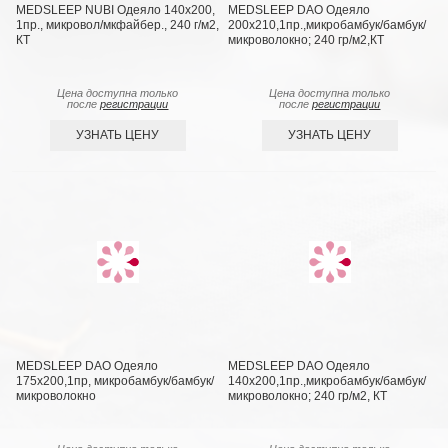
MEDSLEEP NUBI Одеяло 140х200,
MEDSLEEP DAO Одеяло
1пр., микровол/мкфайбер., 240 г/м2,
200х210,1пр.,микробамбук/бамбук/
КТ
микроволокно; 240 гр/м2,КТ
Цена доступна только
Цена доступна только
после
регистрации
после
регистрации
УЗНАТЬ ЦЕНУ
УЗНАТЬ ЦЕНУ
MEDSLEEP DAO Одеяло
MEDSLEEP DAO Одеяло
175х200,1пр, микробамбук/бамбук/
140х200,1пр.,микробамбук/бамбук/
микроволокно
микроволокно; 240 гр/м2, КТ