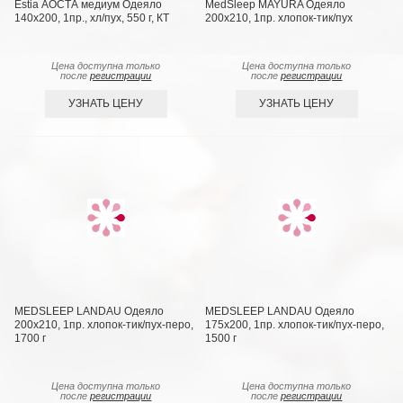
Estia АОСТА медиум Одеяло
MedSleep MAYURA Одеяло
140x200, 1пр., хл/пух, 550 г, КТ
200х210, 1пр. хлопок-тик/пух
Цена доступна только
Цена доступна только
после
регистрации
после
регистрации
УЗНАТЬ ЦЕНУ
УЗНАТЬ ЦЕНУ
MEDSLEEP LANDAU Одеяло
MEDSLEEP LANDAU Одеяло
200х210, 1пр. хлопок-тик/пух-перо,
175х200, 1пр. хлопок-тик/пух-перо,
1700 г
1500 г
Цена доступна только
Цена доступна только
после
регистрации
после
регистрации