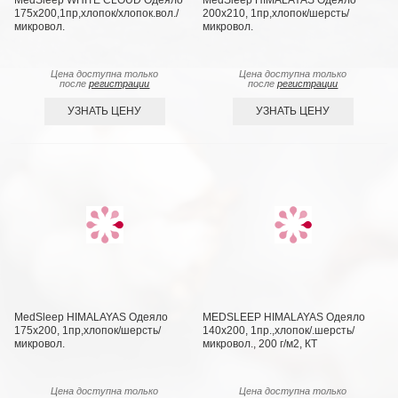
MedSleep WHITE CLOUD Одеяло
MedSleep HIMALAYAS Oдеяло
175х200,1пр,хлопок/хлопок.вол./
200х210, 1пр,хлопок/шерсть/
микровол.
микровол.
Цена доступна только
Цена доступна только
после
регистрации
после
регистрации
УЗНАТЬ ЦЕНУ
УЗНАТЬ ЦЕНУ
MedSleep HIMALAYAS Oдеяло
MEDSLEEP HIMALAYAS Oдеяло
175х200, 1пр,хлопок/шерсть/
140х200, 1пр.,хлопок/.шерсть/
микровол.
микровол., 200 г/м2, КТ
Цена доступна только
Цена доступна только