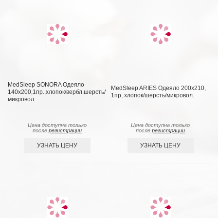
MedSleep SONORA Одеяло
MedSleep ARIES Одеяло 200х210,
140х200,1пр.,хлопок/вербл.шерсть/
1пр, хлопок/шерсть/микровол.
микровол.
Цена доступна только
Цена доступна только
после
регистрации
после
регистрации
УЗНАТЬ ЦЕНУ
УЗНАТЬ ЦЕНУ