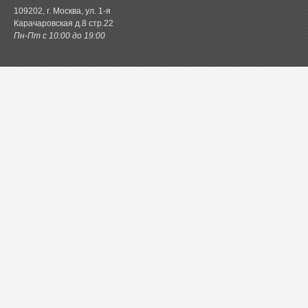
109202, г. Москва, ул. 1-я
Карачаровская д.8 стр.22
Пн-Пт с 10:00 до 19:00
Каталог товаров
Постельное белье
Одеяла и подушки
Ванная
Покрывала и пледы
Шторы
Кухня
Одежда и обувь
Декор
Детское
Новинки
Акции.РФ
Постель.рф
Главная
Контактная информация