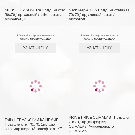
MEDSLEEP SONORA Подушка стег
MedSleep ARIES Подушка стеганая
50х70,1пр.,хлопок/вербл.шерсть/
70х70,1пр, хлопок/шерсть/
микровол., КТ
микровол.
Цена доступна только
Цена доступна только
после
регистрации
после
регистрации
УЗНАТЬ ЦЕНУ
УЗНАТЬ ЦЕНУ
PRIME PRIVE CLIMALAST Подушка
Estia НЕПАЛЬСКИЙ КАШЕМИР
70х70,1пр.,микрофибра
Подушка стег 70х70, 1пр.,хл./
CLIMALAST/микроволокно
кашемир.шерсть/полиэф.вол., КТ
CLIMALAST