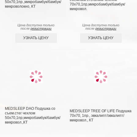
50х70,1пр.,микробамбук/бамбук/
70х70,1пр,микробамбук/бамбук/
микроволокно, КТ
микровол.
Цена доступна только
Цена доступна только
после
регистрации
после
регистрации
УЗНАТЬ ЦЕНУ
УЗНАТЬ ЦЕНУ
MEDSLEEP DAO Подушка со
MEDSLEEP TREE OF LIFE Подушка
съем.стег чехлом
70х70, 1пр., эвкалипт/эвкалипт/
50х70,1пр,микробамбук/бамбук/
микровол., КТ
микровол.,КТ