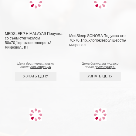
MEDSLEEP HIMALAYAS Подушка
MedSleep SONORA Подушка стег
со съем стег чехлом
70х70,1пр.,хлопок/вербл.шерсть/
50х70,1пр.,хлопок/шерсть/
микровол.
микровол., КТ
Цена доступна только
Цена доступна только
после
регистрации
после
регистрации
УЗНАТЬ ЦЕНУ
УЗНАТЬ ЦЕНУ