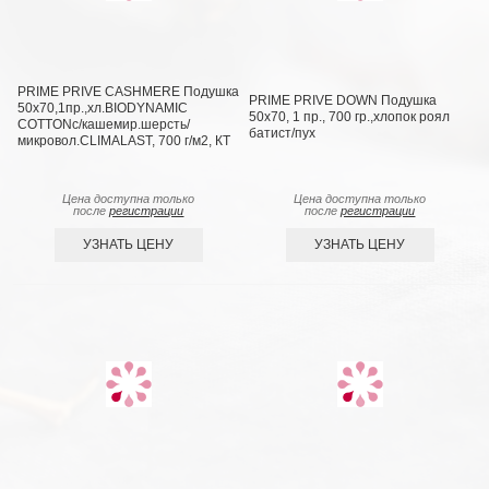
PRIME PRIVE CASHMERE Подушка
PRIME PRIVE DOWN Подушка
50х70,1пр.,хл.BIODYNAMIC
50х70, 1 пр., 700 гр.,хлопок роял
COTTONc/кашемир.шерсть/
батист/пух
микровол.CLIMALAST, 700 г/м2, КТ
Цена доступна только
Цена доступна только
после
регистрации
после
регистрации
УЗНАТЬ ЦЕНУ
УЗНАТЬ ЦЕНУ