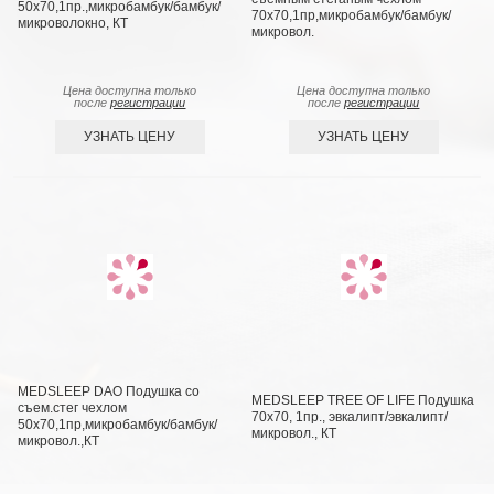
50х70,1пр.,микробамбук/бамбук/
70х70,1пр,микробамбук/бамбук/
микроволокно, КТ
микровол.
Цена доступна только
Цена доступна только
после
регистрации
после
регистрации
УЗНАТЬ ЦЕНУ
УЗНАТЬ ЦЕНУ
MEDSLEEP DAO Подушка со
MEDSLEEP TREE OF LIFE Подушка
съем.стег чехлом
70х70, 1пр., эвкалипт/эвкалипт/
50х70,1пр,микробамбук/бамбук/
микровол., КТ
микровол.,КТ