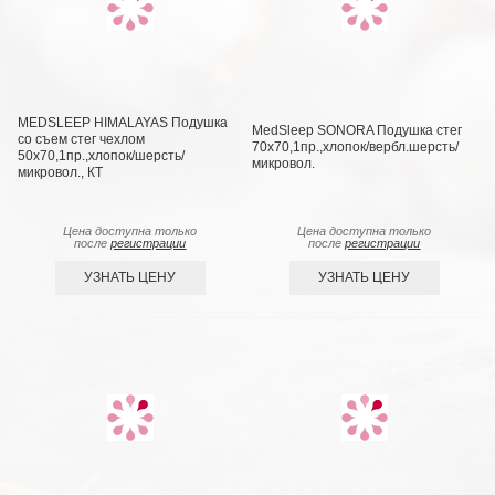
MEDSLEEP HIMALAYAS Подушка
MedSleep SONORA Подушка стег
со съем стег чехлом
70х70,1пр.,хлопок/вербл.шерсть/
50х70,1пр.,хлопок/шерсть/
микровол.
микровол., КТ
Цена доступна только
Цена доступна только
после
регистрации
после
регистрации
УЗНАТЬ ЦЕНУ
УЗНАТЬ ЦЕНУ