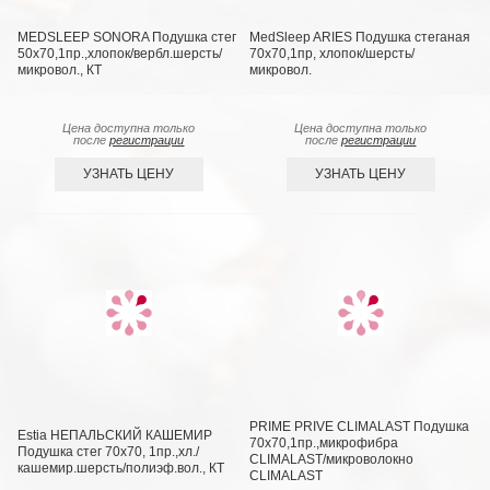
MEDSLEEP SONORA Подушка стег
MedSleep ARIES Подушка стеганая
50х70,1пр.,хлопок/вербл.шерсть/
70х70,1пр, хлопок/шерсть/
микровол., КТ
микровол.
Цена доступна только
Цена доступна только
после
регистрации
после
регистрации
УЗНАТЬ ЦЕНУ
УЗНАТЬ ЦЕНУ
PRIME PRIVE CLIMALAST Подушка
Estia НЕПАЛЬСКИЙ КАШЕМИР
70х70,1пр.,микрофибра
Подушка стег 70х70, 1пр.,хл./
CLIMALAST/микроволокно
кашемир.шерсть/полиэф.вол., КТ
CLIMALAST