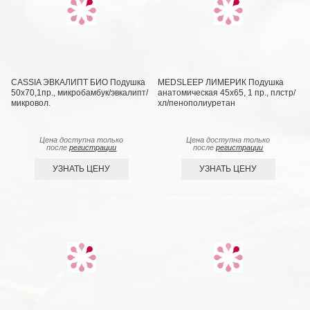
CASSIA ЭВКАЛИПТ БИО Подушка
MEDSLEEP ЛИМЕРИК Подушка
50х70,1пр., микробамбук/эвкалипт/
анатомическая 45х65, 1 пр., плстр/
микровол.
хл/пенополиуретан
Цена доступна только
Цена доступна только
после
регистрации
после
регистрации
УЗНАТЬ ЦЕНУ
УЗНАТЬ ЦЕНУ