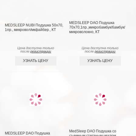
MEDSLEEP DAO Подушка
MEDSLEEP NUBI Подушка 50х70,
70х70,1пр.,микробамбук/бамбук/
1пр., микровол/мкфайбер., КТ
микроволокно, КТ
Цена доступна только
Цена доступна только
после
регистрации
после
регистрации
УЗНАТЬ ЦЕНУ
УЗНАТЬ ЦЕНУ
MedSleep DAO Подушка со
MEDSLEEP DAO Подушка
съемным стеганым чехлом