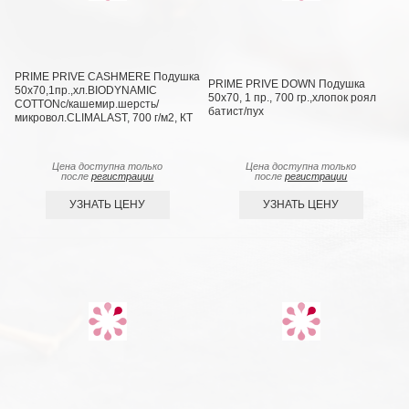
PRIME PRIVE CASHMERE Подушка
PRIME PRIVE DOWN Подушка
50х70,1пр.,хл.BIODYNAMIC
50х70, 1 пр., 700 гр.,хлопок роял
COTTONc/кашемир.шерсть/
батист/пух
микровол.CLIMALAST, 700 г/м2, КТ
Цена доступна только
Цена доступна только
после
регистрации
после
регистрации
УЗНАТЬ ЦЕНУ
УЗНАТЬ ЦЕНУ