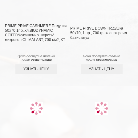
PRIME PRIVE CASHMERE Подушка
PRIME PRIVE DOWN Подушка
50х70,1пр.,хл.BIODYNAMIC
50х70, 1 пр., 700 гр.,хлопок роял
COTTONc/кашемир.шерсть/
батист/пух
микровол.CLIMALAST, 700 г/м2, КТ
Цена доступна только
Цена доступна только
после
регистрации
после
регистрации
УЗНАТЬ ЦЕНУ
УЗНАТЬ ЦЕНУ