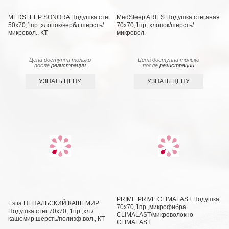
MEDSLEEP SONORA Подушка стег
MedSleep ARIES Подушка стеганая
50х70,1пр.,хлопок/вербл.шерсть/
70х70,1пр, хлопок/шерсть/
микровол., КТ
микровол.
Цена доступна только
Цена доступна только
после
регистрации
после
регистрации
УЗНАТЬ ЦЕНУ
УЗНАТЬ ЦЕНУ
PRIME PRIVE CLIMALAST Подушка
Estia НЕПАЛЬСКИЙ КАШЕМИР
70х70,1пр.,микрофибра
Подушка стег 70х70, 1пр.,хл./
CLIMALAST/микроволокно
кашемир.шерсть/полиэф.вол., КТ
CLIMALAST