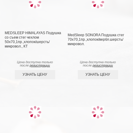
MEDSLEEP HIMALAYAS Подушка
MedSleep SONORA Подушка стег
со съем стег чехлом
70х70,1пр.,хлопок/вербл.шерсть/
50х70,1пр.,хлопок/шерсть/
микровол.
микровол., КТ
Цена доступна только
Цена доступна только
после
регистрации
после
регистрации
УЗНАТЬ ЦЕНУ
УЗНАТЬ ЦЕНУ