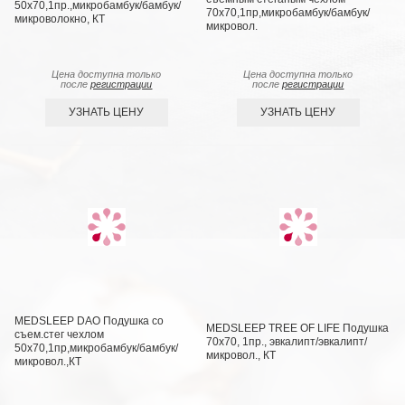
50х70,1пр.,микробамбук/бамбук/
70х70,1пр,микробамбук/бамбук/
микроволокно, КТ
микровол.
Цена доступна только
Цена доступна только
после
регистрации
после
регистрации
УЗНАТЬ ЦЕНУ
УЗНАТЬ ЦЕНУ
MEDSLEEP DAO Подушка со
MEDSLEEP TREE OF LIFE Подушка
съем.стег чехлом
70х70, 1пр., эвкалипт/эвкалипт/
50х70,1пр,микробамбук/бамбук/
микровол., КТ
микровол.,КТ