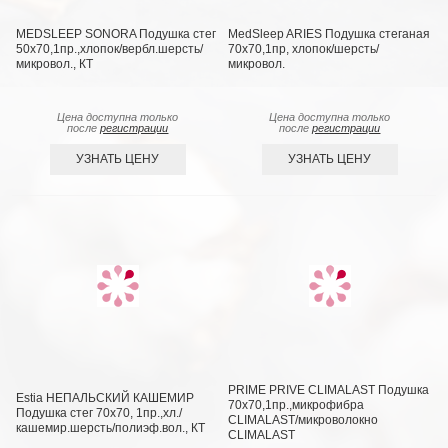
MEDSLEEP SONORA Подушка стег
MedSleep ARIES Подушка стеганая
50х70,1пр.,хлопок/вербл.шерсть/
70х70,1пр, хлопок/шерсть/
микровол., КТ
микровол.
Цена доступна только
Цена доступна только
после
регистрации
после
регистрации
УЗНАТЬ ЦЕНУ
УЗНАТЬ ЦЕНУ
PRIME PRIVE CLIMALAST Подушка
Estia НЕПАЛЬСКИЙ КАШЕМИР
70х70,1пр.,микрофибра
Подушка стег 70х70, 1пр.,хл./
CLIMALAST/микроволокно
кашемир.шерсть/полиэф.вол., КТ
CLIMALAST