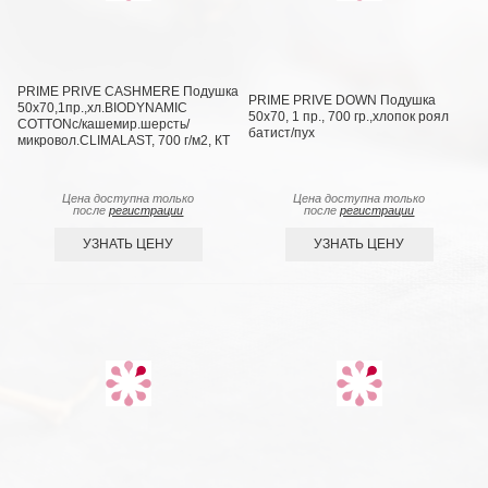
PRIME PRIVE CASHMERE Подушка
PRIME PRIVE DOWN Подушка
50х70,1пр.,хл.BIODYNAMIC
50х70, 1 пр., 700 гр.,хлопок роял
COTTONc/кашемир.шерсть/
батист/пух
микровол.CLIMALAST, 700 г/м2, КТ
Цена доступна только
Цена доступна только
после
регистрации
после
регистрации
УЗНАТЬ ЦЕНУ
УЗНАТЬ ЦЕНУ