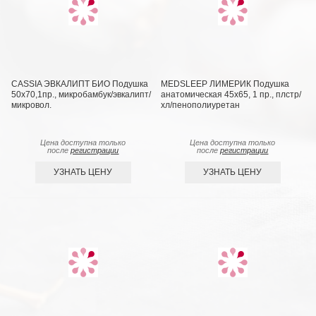
CASSIA ЭВКАЛИПТ БИО Подушка
MEDSLEEP ЛИМЕРИК Подушка
50х70,1пр., микробамбук/эвкалипт/
анатомическая 45х65, 1 пр., плстр/
микровол.
хл/пенополиуретан
Цена доступна только
Цена доступна только
после
регистрации
после
регистрации
УЗНАТЬ ЦЕНУ
УЗНАТЬ ЦЕНУ