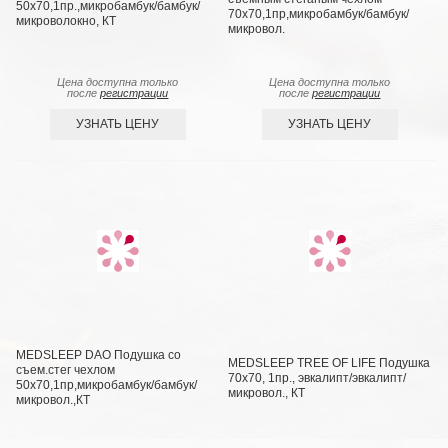
50х70,1пр.,микробамбук/бамбук/
70х70,1пр,микробамбук/бамбук/
микроволокно, КТ
микровол.
Цена доступна только
Цена доступна только
после
регистрации
после
регистрации
УЗНАТЬ ЦЕНУ
УЗНАТЬ ЦЕНУ
MEDSLEEP DAO Подушка со
MEDSLEEP TREE OF LIFE Подушка
съем.стег чехлом
70х70, 1пр., эвкалипт/эвкалипт/
50х70,1пр,микробамбук/бамбук/
микровол., КТ
микровол.,КТ