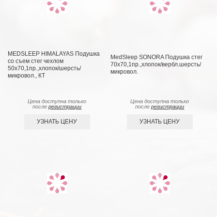
MEDSLEEP HIMALAYAS Подушка
MedSleep SONORA Подушка стег
со съем стег чехлом
70х70,1пр.,хлопок/вербл.шерсть/
50х70,1пр.,хлопок/шерсть/
микровол.
микровол., КТ
Цена доступна только
Цена доступна только
после
регистрации
после
регистрации
УЗНАТЬ ЦЕНУ
УЗНАТЬ ЦЕНУ