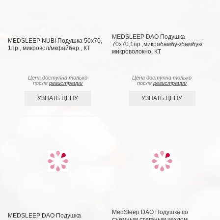
MEDSLEEP DAO Подушка
MEDSLEEP NUBI Подушка 50х70,
70х70,1пр.,микробамбук/бамбук/
1пр., микровол/мкфайбер., КТ
микроволокно, КТ
Цена доступна только
Цена доступна только
после
регистрации
после
регистрации
УЗНАТЬ ЦЕНУ
УЗНАТЬ ЦЕНУ
MedSleep DAO Подушка со
MEDSLEEP DAO Подушка
съемным стеганым чехлом