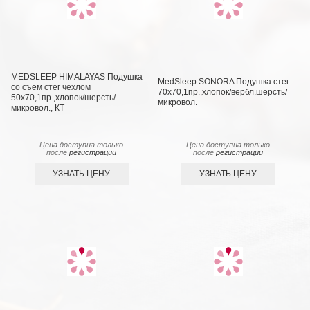
MEDSLEEP HIMALAYAS Подушка
MedSleep SONORA Подушка стег
со съем стег чехлом
70х70,1пр.,хлопок/вербл.шерсть/
50х70,1пр.,хлопок/шерсть/
микровол.
микровол., КТ
Цена доступна только
Цена доступна только
после
регистрации
после
регистрации
УЗНАТЬ ЦЕНУ
УЗНАТЬ ЦЕНУ