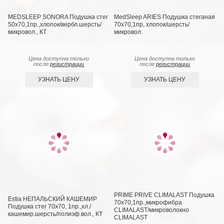
MEDSLEEP SONORA Подушка стег
MedSleep ARIES Подушка стеганая
50х70,1пр.,хлопок/вербл.шерсть/
70х70,1пр, хлопок/шерсть/
микровол., КТ
микровол.
Цена доступна только
Цена доступна только
после
регистрации
после
регистрации
УЗНАТЬ ЦЕНУ
УЗНАТЬ ЦЕНУ
PRIME PRIVE CLIMALAST Подушка
Estia НЕПАЛЬСКИЙ КАШЕМИР
70х70,1пр.,микрофибра
Подушка стег 70х70, 1пр.,хл./
CLIMALAST/микроволокно
кашемир.шерсть/полиэф.вол., КТ
CLIMALAST