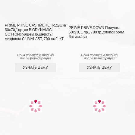
PRIME PRIVE CASHMERE Подушка
PRIME PRIVE DOWN Подушка
50х70,1пр.,хл.BIODYNAMIC
50х70, 1 пр., 700 гр.,хлопок роял
COTTONc/кашемир.шерсть/
батист/пух
микровол.CLIMALAST, 700 г/м2, КТ
Цена доступна только
Цена доступна только
после
регистрации
после
регистрации
УЗНАТЬ ЦЕНУ
УЗНАТЬ ЦЕНУ