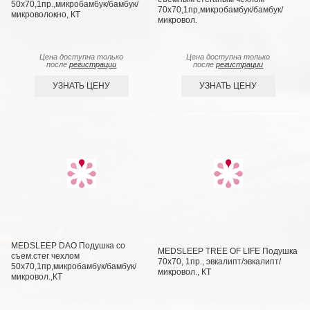
50х70,1пр.,микробамбук/бамбук/
70х70,1пр,микробамбук/бамбук/
микроволокно, КТ
микровол.
Цена доступна только
Цена доступна только
после
регистрации
после
регистрации
УЗНАТЬ ЦЕНУ
УЗНАТЬ ЦЕНУ
MEDSLEEP DAO Подушка со
MEDSLEEP TREE OF LIFE Подушка
съем.стег чехлом
70х70, 1пр., эвкалипт/эвкалипт/
50х70,1пр,микробамбук/бамбук/
микровол., КТ
микровол.,КТ