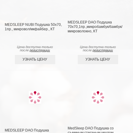
MEDSLEEP DAO Подушка
MEDSLEEP NUBI Подушка 50х70,
70х70,1пр.,микробамбук/бамбук/
1пр., микровол/мкфайбер., КТ
микроволокно, КТ
Цена доступна только
Цена доступна только
после
регистрации
после
регистрации
УЗНАТЬ ЦЕНУ
УЗНАТЬ ЦЕНУ
MedSleep DAO Подушка со
MEDSLEEP DAO Подушка
съемным стеганым чехлом