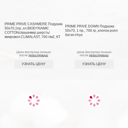
PRIME PRIVE CASHMERE Подушка
PRIME PRIVE DOWN Подушка
50х70,1пр.,хл.BIODYNAMIC
50х70, 1 пр., 700 гр.,хлопок роял
COTTONc/кашемир.шерсть/
батист/пух
микровол.CLIMALAST, 700 г/м2, КТ
Цена доступна только
Цена доступна только
после
регистрации
после
регистрации
УЗНАТЬ ЦЕНУ
УЗНАТЬ ЦЕНУ