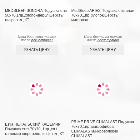
MEDSLEEP SONORA Подушка стег
MedSleep ARIES Подушка стеганая
50х70,1пр.,хлопок/вербл.шерсть/
70х70,1пр, хлопок/шерсть/
микровол., КТ
микровол.
Цена доступна только
Цена доступна только
после
регистрации
после
регистрации
УЗНАТЬ ЦЕНУ
УЗНАТЬ ЦЕНУ
PRIME PRIVE CLIMALAST Подушка
Estia НЕПАЛЬСКИЙ КАШЕМИР
70х70,1пр.,микрофибра
Подушка стег 70х70, 1пр.,хл./
CLIMALAST/микроволокно
кашемир.шерсть/полиэф.вол., КТ
CLIMALAST