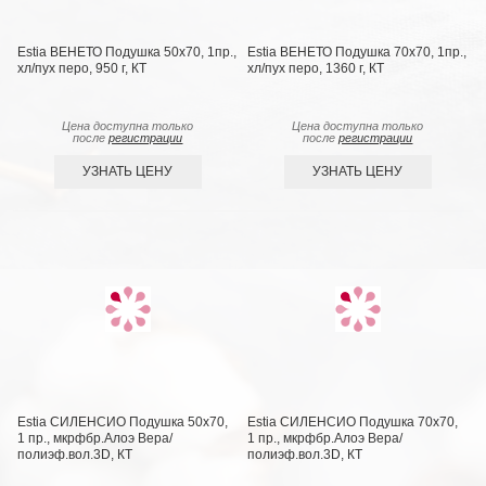
Estia ВЕНЕТО Подушка 50х70, 1пр.,
Estia ВЕНЕТО Подушка 70х70, 1пр.,
хл/пух перо, 950 г, КТ
хл/пух перо, 1360 г, КТ
Цена доступна только
Цена доступна только
после
регистрации
после
регистрации
УЗНАТЬ ЦЕНУ
УЗНАТЬ ЦЕНУ
Estia СИЛЕНСИО Подушка 50х70,
Estia СИЛЕНСИО Подушка 70х70,
1 пр., мкрфбр.Алоэ Вера/
1 пр., мкрфбр.Алоэ Вера/
полиэф.вол.3D, КТ
полиэф.вол.3D, КТ