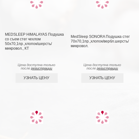
MEDSLEEP HIMALAYAS Подушка
MedSleep SONORA Подушка стег
со съем стег чехлом
70х70,1пр.,хлопок/вербл.шерсть/
50х70,1пр.,хлопок/шерсть/
микровол.
микровол., КТ
Цена доступна только
Цена доступна только
после
регистрации
после
регистрации
УЗНАТЬ ЦЕНУ
УЗНАТЬ ЦЕНУ