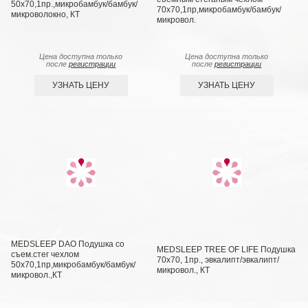
50х70,1пр.,микробамбук/бамбук/
70х70,1пр,микробамбук/бамбук/
микроволокно, КТ
микровол.
Цена доступна только
Цена доступна только
после
регистрации
после
регистрации
УЗНАТЬ ЦЕНУ
УЗНАТЬ ЦЕНУ
MEDSLEEP DAO Подушка со
MEDSLEEP TREE OF LIFE Подушка
съем.стег чехлом
70х70, 1пр., эвкалипт/эвкалипт/
50х70,1пр,микробамбук/бамбук/
микровол., КТ
микровол.,КТ