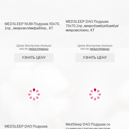
MEDSLEEP DAO Подушка
MEDSLEEP NUBI Подушка 50х70,
70х70,1пр.,микробамбук/бамбук/
1пр., микровол/мкфайбер., КТ
микроволокно, КТ
Цена доступна только
Цена доступна только
после
регистрации
после
регистрации
УЗНАТЬ ЦЕНУ
УЗНАТЬ ЦЕНУ
MedSleep DAO Подушка со
MEDSLEEP DAO Подушка
съемным стеганым чехлом