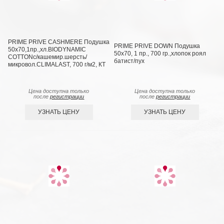
PRIME PRIVE CASHMERE Подушка
PRIME PRIVE DOWN Подушка
50х70,1пр.,хл.BIODYNAMIC
50х70, 1 пр., 700 гр.,хлопок роял
COTTONc/кашемир.шерсть/
батист/пух
микровол.CLIMALAST, 700 г/м2, КТ
Цена доступна только
Цена доступна только
после
регистрации
после
регистрации
УЗНАТЬ ЦЕНУ
УЗНАТЬ ЦЕНУ