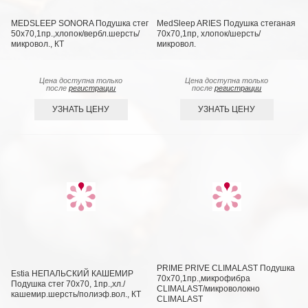
MEDSLEEP SONORA Подушка стег
MedSleep ARIES Подушка стеганая
50х70,1пр.,хлопок/вербл.шерсть/
70х70,1пр, хлопок/шерсть/
микровол., КТ
микровол.
Цена доступна только
Цена доступна только
после
регистрации
после
регистрации
УЗНАТЬ ЦЕНУ
УЗНАТЬ ЦЕНУ
PRIME PRIVE CLIMALAST Подушка
Estia НЕПАЛЬСКИЙ КАШЕМИР
70х70,1пр.,микрофибра
Подушка стег 70х70, 1пр.,хл./
CLIMALAST/микроволокно
кашемир.шерсть/полиэф.вол., КТ
CLIMALAST