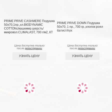
PRIME PRIVE CASHMERE Подушка
PRIME PRIVE DOWN Подушка
50х70,1пр.,хл.BIODYNAMIC
50х70, 1 пр., 700 гр.,хлопок роял
COTTONc/кашемир.шерсть/
батист/пух
микровол.CLIMALAST, 700 г/м2, КТ
Цена доступна только
Цена доступна только
после
регистрации
после
регистрации
УЗНАТЬ ЦЕНУ
УЗНАТЬ ЦЕНУ