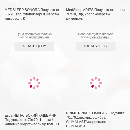
MEDSLEEP SONORA Подушка стег
MedSleep ARIES Подушка стеганая
50х70,1пр.,хлопок/вербл.шерсть/
70х70,1пр, хлопок/шерсть/
микровол., КТ
микровол.
Цена доступна только
Цена доступна только
после
регистрации
после
регистрации
УЗНАТЬ ЦЕНУ
УЗНАТЬ ЦЕНУ
PRIME PRIVE CLIMALAST Подушка
Estia НЕПАЛЬСКИЙ КАШЕМИР
70х70,1пр.,микрофибра
Подушка стег 70х70, 1пр.,хл./
CLIMALAST/микроволокно
кашемир.шерсть/полиэф.вол., КТ
CLIMALAST