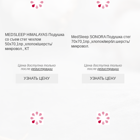
MEDSLEEP HIMALAYAS Подушка
MedSleep SONORA Подушка стег
со съем стег чехлом
70х70,1пр.,хлопок/вербл.шерсть/
50х70,1пр.,хлопок/шерсть/
микровол.
микровол., КТ
Цена доступна только
Цена доступна только
после
регистрации
после
регистрации
УЗНАТЬ ЦЕНУ
УЗНАТЬ ЦЕНУ