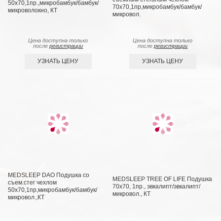
50х70,1пр.,микробамбук/бамбук/
70х70,1пр,микробамбук/бамбук/
микроволокно, КТ
микровол.
Цена доступна только
Цена доступна только
после
регистрации
после
регистрации
УЗНАТЬ ЦЕНУ
УЗНАТЬ ЦЕНУ
MEDSLEEP DAO Подушка со
MEDSLEEP TREE OF LIFE Подушка
съем.стег чехлом
70х70, 1пр., эвкалипт/эвкалипт/
50х70,1пр,микробамбук/бамбук/
микровол., КТ
микровол.,КТ