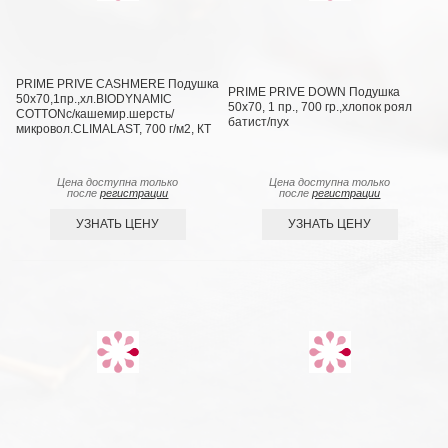
PRIME PRIVE CASHMERE Подушка
PRIME PRIVE DOWN Подушка
50х70,1пр.,хл.BIODYNAMIC
50х70, 1 пр., 700 гр.,хлопок роял
COTTONc/кашемир.шерсть/
батист/пух
микровол.CLIMALAST, 700 г/м2, КТ
Цена доступна только
Цена доступна только
после
регистрации
после
регистрации
УЗНАТЬ ЦЕНУ
УЗНАТЬ ЦЕНУ