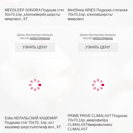
MEDSLEEP SONORA Подушка стег
MedSleep ARIES Подушка стеганая
50х70,1пр.,хлопок/вербл.шерсть/
70х70,1пр, хлопок/шерсть/
микровол., КТ
микровол.
Цена доступна только
Цена доступна только
после
регистрации
после
регистрации
УЗНАТЬ ЦЕНУ
УЗНАТЬ ЦЕНУ
PRIME PRIVE CLIMALAST Подушка
Estia НЕПАЛЬСКИЙ КАШЕМИР
70х70,1пр.,микрофибра
Подушка стег 70х70, 1пр.,хл./
CLIMALAST/микроволокно
кашемир.шерсть/полиэф.вол., КТ
CLIMALAST