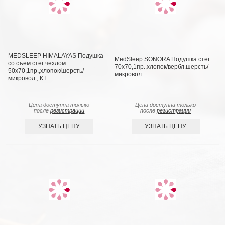
MEDSLEEP HIMALAYAS Подушка
MedSleep SONORA Подушка стег
со съем стег чехлом
70х70,1пр.,хлопок/вербл.шерсть/
50х70,1пр.,хлопок/шерсть/
микровол.
микровол., КТ
Цена доступна только
Цена доступна только
после
регистрации
после
регистрации
УЗНАТЬ ЦЕНУ
УЗНАТЬ ЦЕНУ