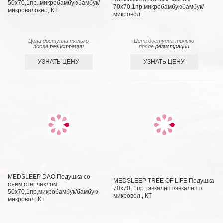
50х70,1пр.,микробамбук/бамбук/
70х70,1пр,микробамбук/бамбук/
микроволокно, КТ
микровол.
Цена доступна только
Цена доступна только
после
регистрации
после
регистрации
УЗНАТЬ ЦЕНУ
УЗНАТЬ ЦЕНУ
MEDSLEEP DAO Подушка со
MEDSLEEP TREE OF LIFE Подушка
съем.стег чехлом
70х70, 1пр., эвкалипт/эвкалипт/
50х70,1пр,микробамбук/бамбук/
микровол., КТ
микровол.,КТ