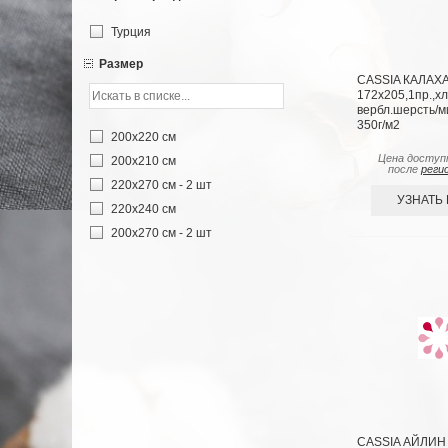
Турция
Размер
CASSIA КАЛАХ
172х205,1пр.,хл.
вербл.шерсть/м
350г/м2
200х220 см
Цена доступ
200х210 см
после
реги
220х270 см - 2 шт
УЗНАТЬ
220х240 см
200х270 см - 2 шт
CASSIA АЙЛИН