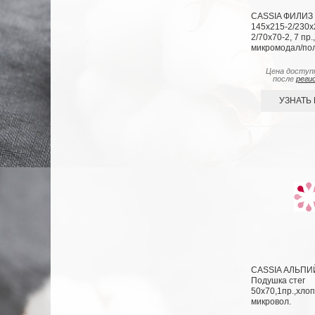
CASSIA ФИЛИЗ 
145х215-2/230х
2/70х70-2, 7 пр.,
микромодал/по
Цена доступ
после
реги
УЗНАТЬ
CASSIA АЛЬПИ
Подушка стег
50х70,1пр.,хлоп
микровол.