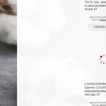
70х70, 1пр., жа
хл,виск.шелк/ми
Airsoft, КТ
Цена доступ
после
реги
УЗНАТЬ
CASSIA КАРАВА
Одеяло 172х205
микрофибра/вер
400 г/м2, КТ
Цена доступ
после
реги