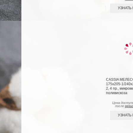
УЗНАТЬ
CASSIA МЕЛЕС
175х205-1/240х
2, 4 пр., микром
поливискоза
Цена доступ
после
реги
УЗНАТЬ