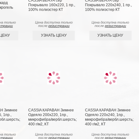
CASSIA ВЕНУА сер
CASSIA ВЕНУА сер
ккард
Покрывало 160х220, 1 пр.,
Покрывало 220х240, 1 пр.,
крогель
100% полиэстер КТ
100% полиэстер КТ
на только
Цена доступна только
Цена доступна только
страции
после
регистрации
после
регистрации
 ЦЕНУ
УЗНАТЬ ЦЕНУ
УЗНАТЬ ЦЕНУ
Н Зимнее
CASSIA КАРАВАН Зимнее
CASSIA КАРАВАН Зимнее
, 1пр.,
Одеяло 200х220, 1пр.,
Одеяло 220х240, 1пр.,
бл.шерсть;
микрофибра/вербл.шерсть;
микрофибра/вербл.шерсть;
400 г/м2, КТ
400 г/м2, КТ
на только
Цена доступна только
Цена доступна только
страции
после
регистрации
после
регистрации