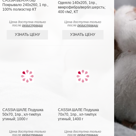
CASSIA ВЕНУА сер
Одеяло 140х205, 1пр.,
Покрывало 240х260, 1 пр.,
микрофибра/вербл.шерсть;
100% полиэстер КТ
400 г/м2, КТ
Цена доступна только
Цена доступна только
после
регистрации
после
регистрации
УЗНАТЬ ЦЕНУ
УЗНАТЬ ЦЕНУ
CASSIA ШАЛЕ Подушка
CASSIA ШАЛЕ Подушка
50х70, 1пр., хл-тик/пух
70х70, 1пр., хл-тик/пух
утиный; 1000 г
утиный, 1400 г
Цена доступна только
Цена доступна только
после
регистрации
после
регистрации