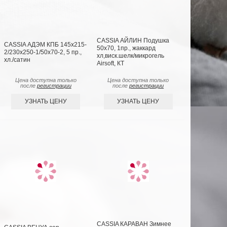
CASSIA АЙЛИН Подушка
CASSIA АДЭМ КПБ 145х215-
50х70, 1пр., жаккард
2/230х250-1/50х70-2, 5 пр.,
хл,виск.шелк/микрогель
хл./сатин
Airsoft, КТ
Цена доступна только
Цена доступна только
после
регистрации
после
регистрации
УЗНАТЬ ЦЕНУ
УЗНАТЬ ЦЕНУ
CASSIA КАРАВАН Зимнее