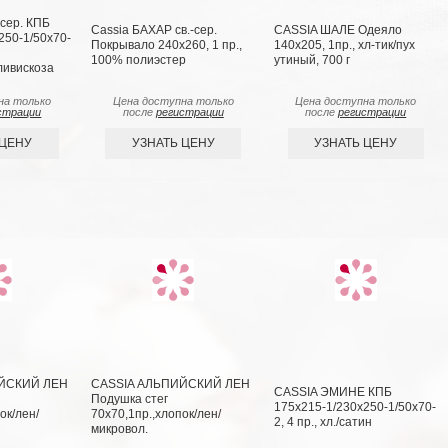
сер. КПБ
Cassia БАХАР св.-сер.
CASSIA ШАЛЕ Одеяло
250-1/50х70-
Покрывало 240х260, 1 пр.,
140х205, 1пр., хл-тик/пух
100% полиэстер
утиный, 700 г
ливискоза
на только
Цена доступна только
Цена доступна только
страции
после
регистрации
после
регистрации
 ЦЕНУ
УЗНАТЬ ЦЕНУ
УЗНАТЬ ЦЕНУ
ЙСКИЙ ЛЕН
CASSIA АЛЬПИЙСКИЙ ЛЕН
CASSIA ЭМИНЕ КПБ
Подушка стег
175х215-1/230х250-1/50х70-
ок/лен/
70х70,1пр.,хлопок/лен/
2, 4 пр., хл./сатин
микровол.