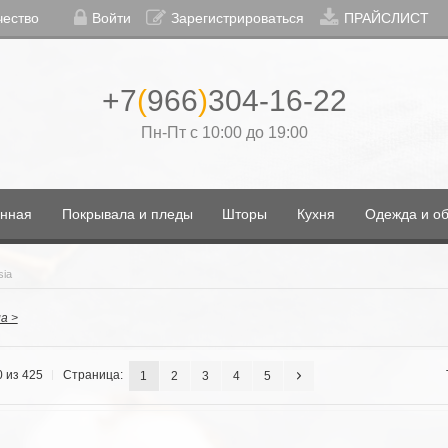
чество
Войти
Зарегистрироваться
ПРАЙСЛИСТ
+7
(
966
)
304-16-22
Пн-Пт с 10:00 до 19:00
нная
Покрывала и пледы
Шторы
Кухня
Одежда и об
sia
а >
0 из 425
Страница:
1
2
3
4
5