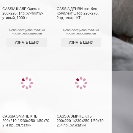
CASSIA ШАЛЕ Одеяло
CASSIA ДЕНВИ роз-беж
200х220, 1пр. хл-тик/пух
Комплект штор 220х270,
утиный, 1000 г
2пр, плстр, КТ
Цена доступна только
Цена доступна только
после
регистрации
после
регистрации
УЗНАТЬ ЦЕНУ
УЗНАТЬ ЦЕНУ
CASSIA ЭМИНЕ КПБ
CASSIA ЭМИНЕ КПБ
200х210-1/230х250-1/50х70-
200х220-1/230х250-1/50х70-
2, 4 пр., хл./сатин
2, 4 пр., хл./сатин