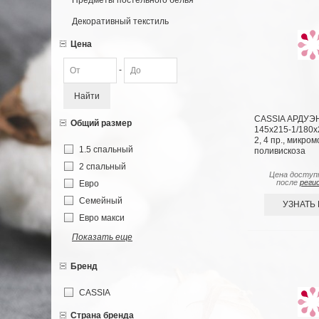
Предметы постельного белья
Декоративный текстиль
Цена
-
Найти
CASSIA АРДУЭ
Общий размер
145х215-1/180х
2, 4 пр., микром
1.5 спальный
поливискоза
2 спальный
Цена доступ
после
реги
Евро
Семейный
УЗНАТЬ
Евро макси
Показать еще
Бренд
CASSIA
Страна бренда