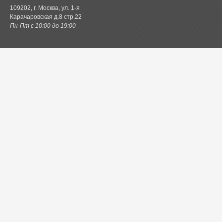
109202, г. Москва, ул. 1-я
Карачаровская д.8 стр.22
Пн-Пт с 10:00 до 19:00
Каталог товаров
Постельное белье
Одеяла и подушки
Ванная
Покрывала и пледы
Шторы
Кухня
Одежда и обувь
Декор
Детское
Новинки
Акции.РФ
Постель.рф
Главная
Контактная информация