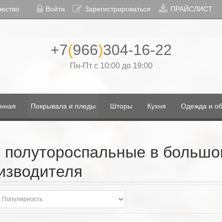
чество
Войти
Зарегистрироваться
ПРАЙСЛИСТ
+7
(
966
)
304-16-22
Пн-Пт с 10:00 до 19:00
нная
Покрывала и пледы
Шторы
Кухня
Одежда и об
 полутороспальные в большо
изводителя