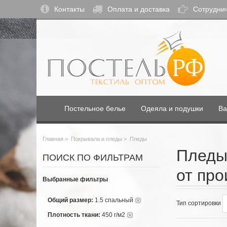
Контакты
Оплата и доставка
Сотрудни
Постельное белье
Одеяла и подушки
Ва
Главная
>
Покрывала и пледы
>
Пледы
Пледы
ПОИСК ПО ФИЛЬТРАМ
от про
Выбранные фильтры
Общий размер:
1.5 спальный
Тип сортировки
Плотность ткани:
450 г/м2