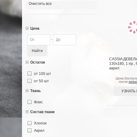
Очистить все
Цена
-
Найти
CASSIA ДЕВЕЛИ
Остаток
130x180, 1 пр.,
акрил
от 100 шт
Цена доступ
от 50 шт
после
реги
Ткань
УЗНАТЬ
Флис
Состав ткани
Хлопок
Акрил