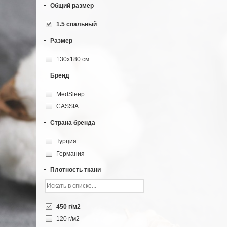
Общий размер
1.5 спальный
Размер
130х180 см
Бренд
MedSleep
CASSIA
Страна бренда
Турция
Германия
Плотность ткани
450 г/м2
120 г/м2