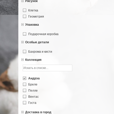
Рисунок
Клетка
Геометрия
Упаковка
Подарочная коробка
Особые детали
Бахрома и кисти
Коллекция
Андрэа
Бреле
Пелле
Вентас
Госта
Хуго
Доставка в город