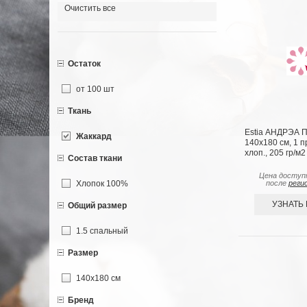
Очистить все
Остаток
от 100 шт
Ткань
Estia АНДРЭА П
Жаккард
140х180 см, 1 п
хлоп., 205 гр/м2
Состав ткани
Цена доступ
Хлопок 100%
после
реги
УЗНАТЬ
Общий размер
1.5 спальный
Размер
140х180 см
Бренд