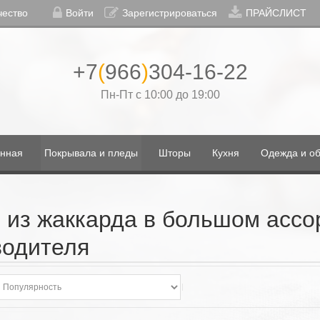
чество
Войти
Зарегистрироваться
ПРАЙСЛИСТ
+7
(
966
)
304-16-22
Пн-Пт с 10:00 до 19:00
нная
Покрывала и пледы
Шторы
Кухня
Одежда и об
 из жаккарда в большом ассо
водителя