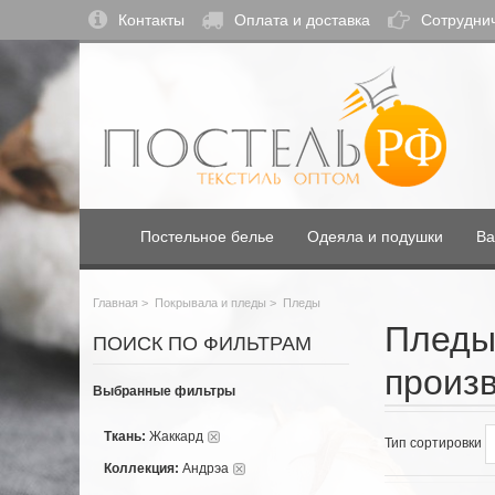
Контакты
Оплата и доставка
Сотрудни
Постельное белье
Одеяла и подушки
Ва
Главная
>
Покрывала и пледы
>
Пледы
Пледы
ПОИСК ПО ФИЛЬТРАМ
произ
Выбранные фильтры
Ткань:
Жаккард
Тип сортировки
Коллекция:
Андрэа