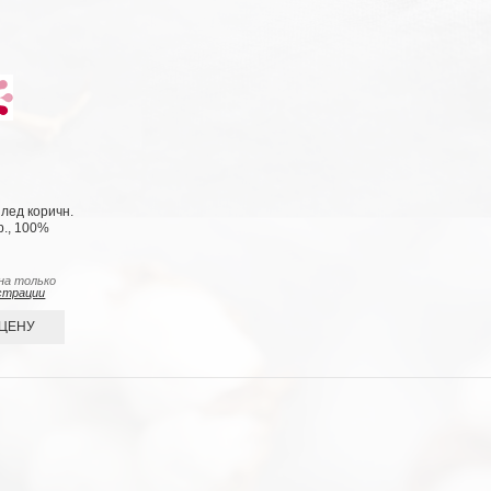
лед коричн.
р., 100%
на только
страции
 ЦЕНУ