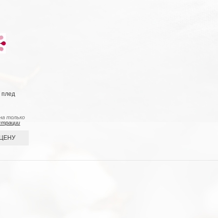
 плед
на только
страции
 ЦЕНУ