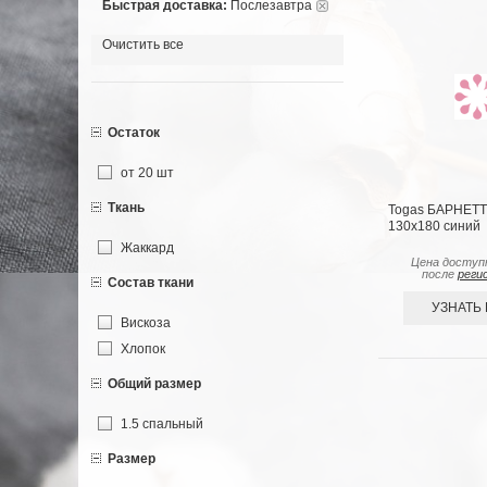
Быстрая доставка:
Послезавтра
Очистить все
Остаток
от 20 шт
Ткань
Togas БАРНЕТТ
130х180 синий
Жаккард
Цена доступ
после
реги
Состав ткани
УЗНАТЬ
Вискоза
Хлопок
Общий размер
1.5 спальный
Размер