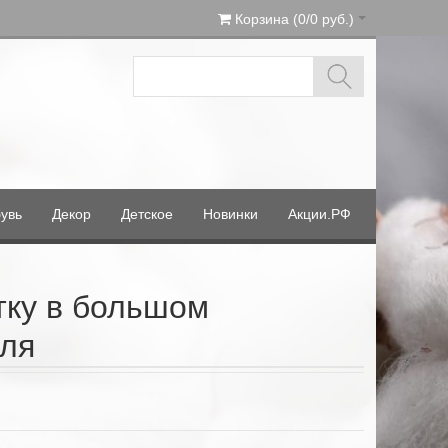
Корзина (0/0 руб.)
увь
Декор
Детское
Новинки
Акции.РФ
тку в большом
еля