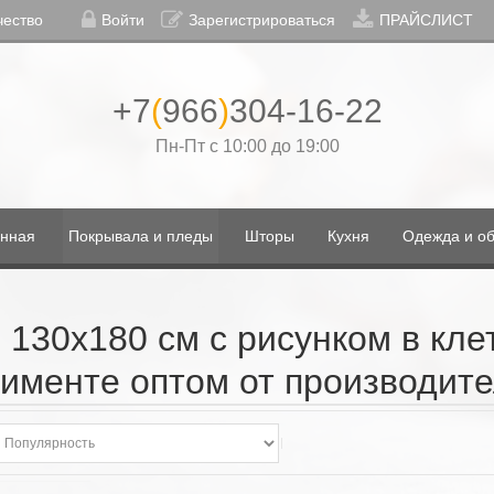
чество
Войти
Зарегистрироваться
ПРАЙСЛИСТ
+7
(
966
)
304-16-22
Пн-Пт с 10:00 до 19:00
нная
Покрывала и пледы
Шторы
Кухня
Одежда и об
130х180 см с рисунком в кле
именте оптом от производит