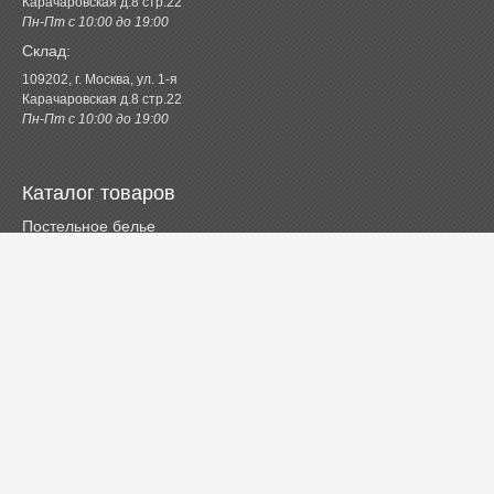
Карачаровская д.8 стр.22
Пн-Пт с 10:00 до 19:00
Склад:
109202, г. Москва, ул. 1-я
Карачаровская д.8 стр.22
Пн-Пт с 10:00 до 19:00
Каталог товаров
Постельное белье
Одеяла и подушки
Ванная
Покрывала и пледы
Шторы
Кухня
Одежда и обувь
Декор
Детское
Новинки
Акции.РФ