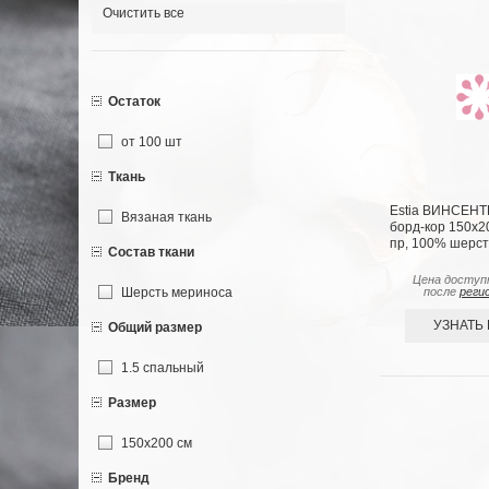
Очистить все
Остаток
от 100 шт
Ткань
Estia ВИНСЕНТ
Вязаная ткань
борд-кор 150х20
пр, 100% шерсть
Состав ткани
Цена доступ
Шерсть мериноса
после
реги
УЗНАТЬ
Общий размер
1.5 спальный
Размер
150х200 см
Бренд