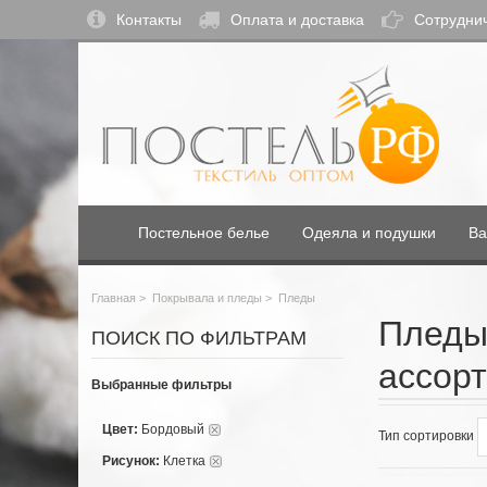
Контакты
Оплата и доставка
Сотрудни
Постельное белье
Одеяла и подушки
Ва
Главная
>
Покрывала и пледы
>
Пледы
Пледы 
ПОИСК ПО ФИЛЬТРАМ
ассорт
Выбранные фильтры
Цвет:
Бордовый
Тип сортировки
Рисунок:
Клетка