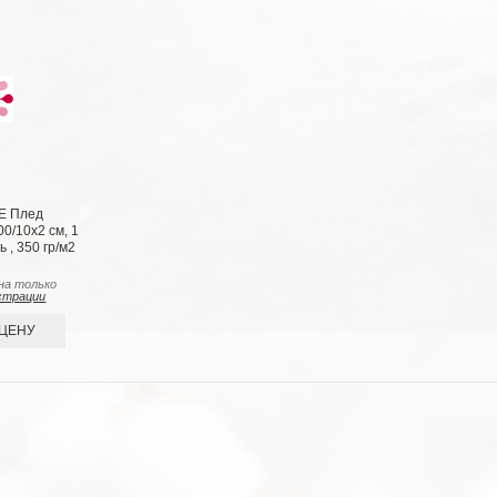
Е Плед
0/10х2 см, 1
 , 350 гр/м2
на только
страции
 ЦЕНУ