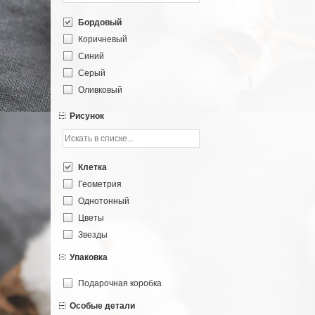
Бордовый
Коричневый
Синий
Серый
Оливковый
Бежевый
Рисунок
Зеленый
Терракотовый
Белый
Клетка
Желтый
Геометрия
Красный
Однотонный
Черный
Цветы
Черно-белый
Звезды
Упаковка
Подарочная коробка
Особые детали