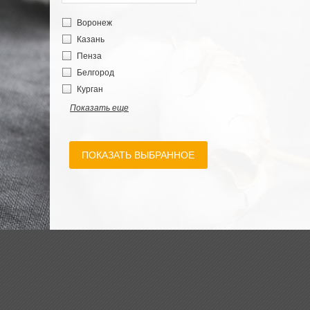
Вентас
Воронеж
Бреле
Казань
Пелле
Пенза
Ларс
Белгород
Госта
Курган
Андрэа
Показать еще
Филомена
Селесте
Вестерос
ПОКАЗАТЬ ВЫБРАННОЕ
Николетт
Азерра
Ноак
Статте
Прато
Альбек
Йерк
Витториа
Глэнта