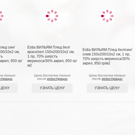
лед син/
Estia ВИЛЬЯМ Плед бел/
Estia ВИЛЬЯМ Плед бел/син/
00/10х2 см,
красн/зел 150х200/10х2 см,
олив 150х200/10х2 см, 1 пр,
ть
1 пр, 70% шерсть
70% шерсть мериноса/30%
рил, 950 гр/
мериноса/30% акрил, 950 гр/
акрил, 950 гр/м2
м2
на только
Цена доступна только
Цена доступна только
страции
после
регистрации
после
регистрации
 ЦЕНУ
УЗНАТЬ ЦЕНУ
УЗНАТЬ ЦЕНУ