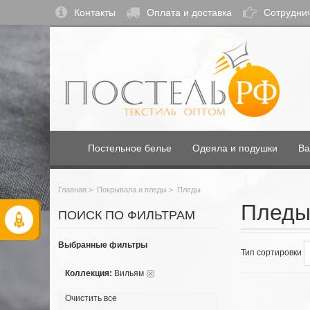
Контакты
Оплата и доставка
Сотрудни
Постельное белье
Одеяла и подушки
Ва
Главная
>
Покрывала и пледы
>
Пледы
Пледы
ПОИСК ПО ФИЛЬТРАМ
Выбранные фильтры
Тип сортировки
Коллекция:
Вильям
Очистить все