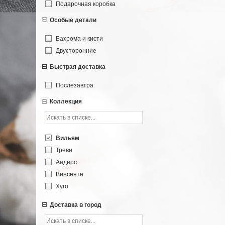
Подарочная коробка
Особые детали
Бахрома и кисти
Двусторонние
Быстрая доставка
Послезавтра
Коллекция
Вильям
Треви
Андерс
Винсенте
Хуго
Форджа
Доставка в город
Девели
Гольм