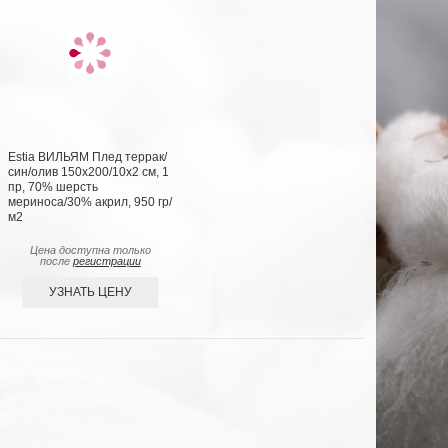
Estia ВИЛЬЯМ Плед террак/
син/олив 150х200/10х2 см, 1
пр, 70% шерсть
мериноса/30% акрил, 950 гр/
м2
Цена доступна только
после
регистрации
УЗНАТЬ ЦЕНУ