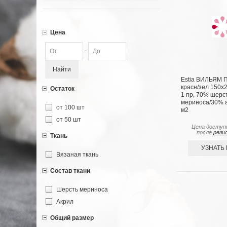
Цена
-
Найти
Estia ВИЛЬЯМ П
красн/зел 150х2
Остаток
1 пр, 70% шерс
мериноса/30% ак
от 100 шт
м2
от 50 шт
Цена доступ
после
реги
Ткань
УЗНАТЬ
Вязаная ткань
Состав ткани
Шерсть мериноса
Акрил
Общий размер