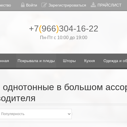
чество
Войти
Зарегистрироваться
ПРАЙСЛИСТ
+7
(
966
)
304-16-22
Пн-Пт с 10:00 до 19:00
нная
Покрывала и пледы
Шторы
Кухня
Одежда и об
 однотонные в большом ассор
водителя