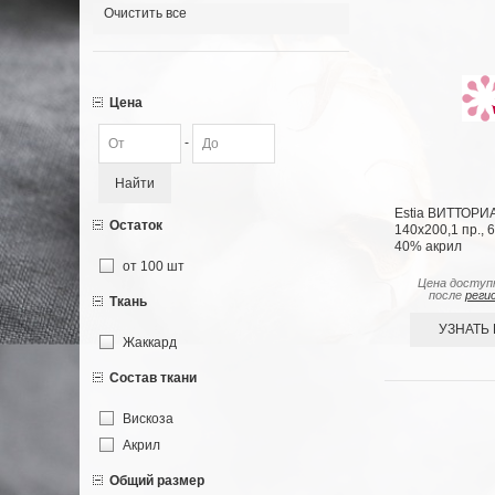
Очистить все
Цена
-
Найти
Estia ВИТТОРИ
Остаток
140х200,1 пр., 
40% акрил
от 100 шт
Цена доступ
после
реги
Ткань
УЗНАТЬ
Жаккард
Состав ткани
Вискоза
Акрил
Общий размер