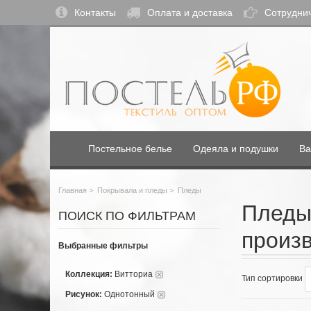
Контакты
Оплата и доставка
Сотрудни
Постельное белье
Одеяла и подушки
Ва
Главная
>
Покрывала и пледы
>
Пледы
Пледы
ПОИСК ПО ФИЛЬТРАМ
произ
Выбранные фильтры
Коллекция:
Витториа
Тип сортировки
Рисунок:
Однотонный