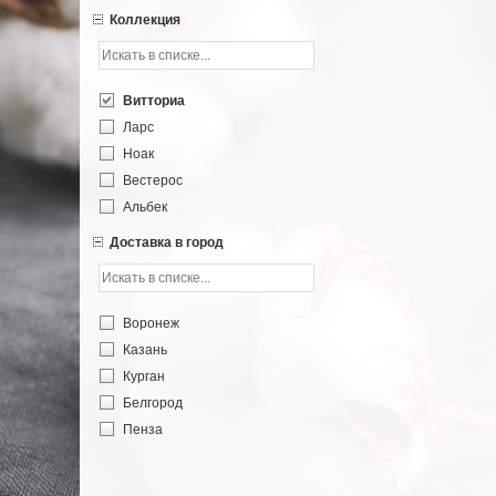
Коллекция
Витториа
Ларс
Ноак
Вестерос
Альбек
Доставка в город
Воронеж
Казань
Курган
Белгород
Пенза