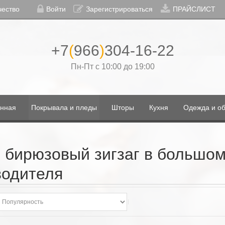
чество
Войти
Зарегистрироваться
ПРАЙСЛИСТ
+7
(
966
)
304-16-22
Пн-Пт с 10:00 до 19:00
нная
Покрывала и пледы
Шторы
Кухня
Одежда и об
 бирюзовый зигзаг в большом
водителя