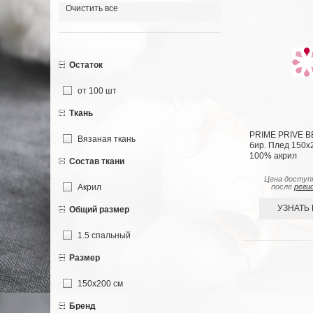
Очистить все
Остаток
от 100 шт
Ткань
PRIME PRIVE 
Вязаная ткань
бир. Плед 150x2
100% акрил
Состав ткани
Цена доступ
Акрил
после
реги
УЗНАТЬ
Общий размер
1.5 спальный
Размер
150х200 см
Бренд