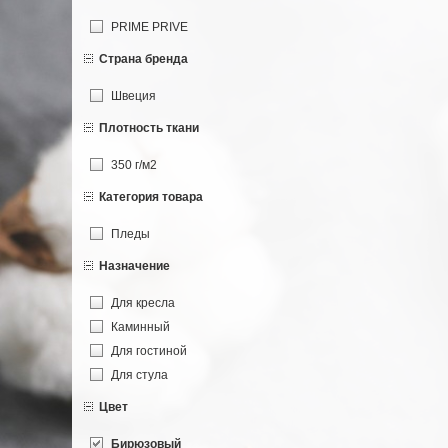
PRIME PRIVE
Страна бренда
Швеция
Плотность ткани
350 г/м2
Категория товара
Пледы
Назначение
Для кресла
Каминный
Для гостиной
Для стула
Цвет
Бирюзовый