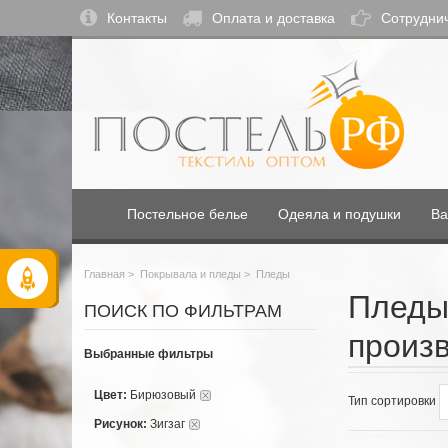
Контакты
Оплата и доставка
Сотрудни
Постельное белье
Одеяла и подушки
Ва
Главная
>
Покрывала и пледы
>
Пледы
Пледы
ПОИСК ПО ФИЛЬТРАМ
произ
Выбранные фильтры
Цвет:
Бирюзовый
Тип сортировки
Рисунок:
Зигзаг