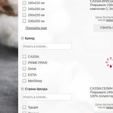
CASSIA ИРИСЫ 
160х220 см
Покрывало 230
наволочки-2, 3п
240х260 см
200х220 см
Цена доступ
после
реги
230х250 см
УЗНАТЬ
Показать еще
Бренд
CASSIA
PRIME PRIVE
Dome
ESTIA
MedSleep
CASSIA СЕЛИН 
Страна бренда
Покрывало 240х2
100% полиэсте
Цена доступ
после
реги
Турция