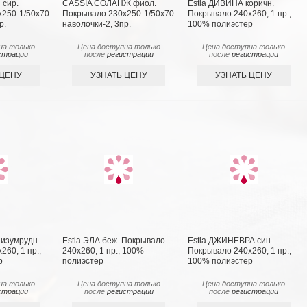
сир.
CASSIA СОЛАНЖ фиол.
Estia ДИВИНА коричн.
x250-1/50х70
Покрывало 230x250-1/50х70
Покрывало 240х260, 1 пр.,
р.
наволочки-2, 3пр.
100% полиэстер
на только
Цена доступна только
Цена доступна только
страции
после
регистрации
после
регистрации
 ЦЕНУ
УЗНАТЬ ЦЕНУ
УЗНАТЬ ЦЕНУ
изумрудн.
Estia ЭЛА беж. Покрывало
Estia ДЖИНЕВРА син.
60, 1 пр.,
240х260, 1 пр., 100%
Покрывало 240х260, 1 пр.,
р
полиэстер
100% полиэстер
на только
Цена доступна только
Цена доступна только
страции
после
регистрации
после
регистрации