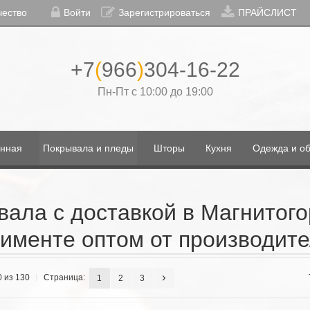
чество
Войти
Зарегистрироваться
ПРАЙСЛИСТ
+7
(
966
)
304-16-22
Пн-Пт с 10:00 до 19:00
нная
Покрывала и пледы
Шторы
Кухня
Одежда и об
ала с доставкой в Магнитог
именте оптом от производит
0 из 130
Страница:
1
2
3