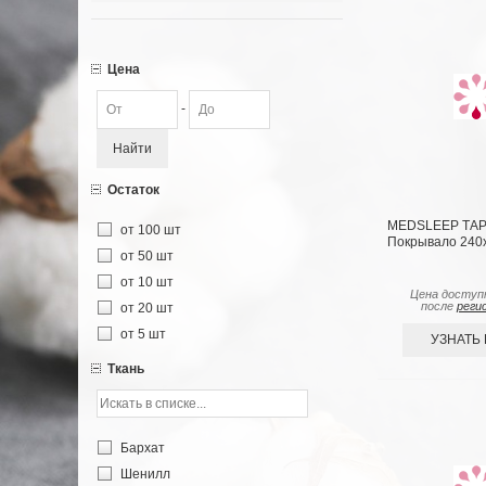
Цена
-
Найти
Остаток
MEDSLEEP ТАР
от 100 шт
Покрывало 240х
от 50 шт
от 10 шт
Цена доступ
после
реги
от 20 шт
от 5 шт
УЗНАТЬ
Ткань
Бархат
Шенилл