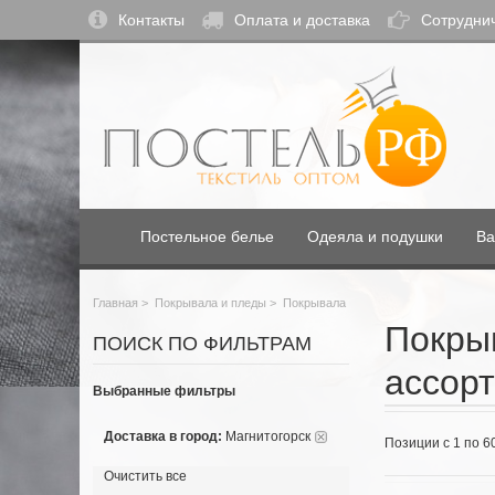
Контакты
Оплата и доставка
Сотрудни
Постельное белье
Одеяла и подушки
Ва
Главная
>
Покрывала и пледы
>
Покрывала
Покрыв
ПОИСК ПО ФИЛЬТРАМ
ассорт
Выбранные фильтры
Доставка в город:
Магнитогорск
Позиции с 1 по 6
Очистить все