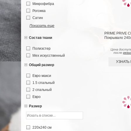
Микрофибра
Рогожка
Сатин
Показать еще
PRIME PRIVE 
Покрывало 240х
Состав ткани
Полиэстер
Цена доступ
после
реги
Мех искусственный
УЗНАТЬ
Общий размер
Евро макси
1.5 спальный
2 спальный
Евро
Размер
220х240 см