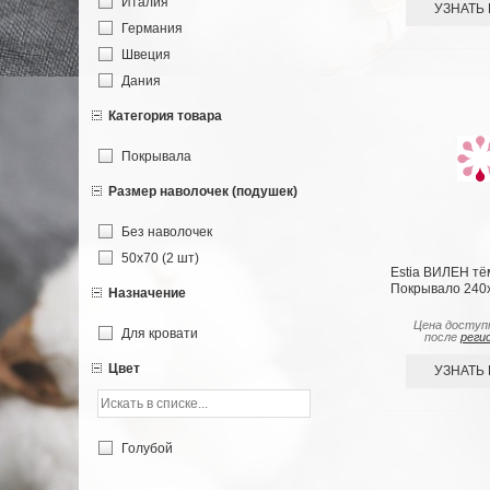
Италия
УЗНАТЬ
Германия
Швеция
Дания
Категория товара
Покрывала
Размер наволочек (подушек)
Без наволочек
50х70 (2 шт)
Estia ВИЛЕН тё
Покрывало 240х
Назначение
Цена доступ
Для кровати
после
реги
Цвет
УЗНАТЬ
Голубой