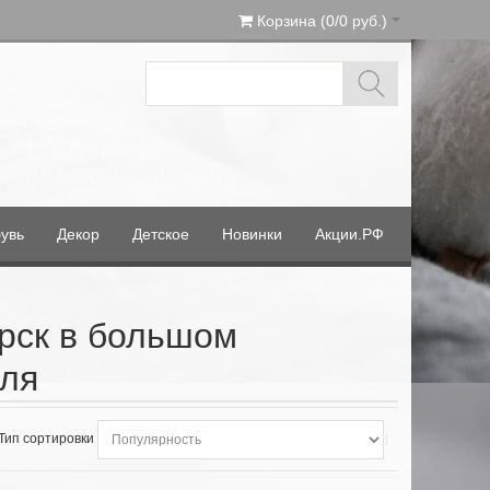
Корзина (0/0 руб.)
увь
Декор
Детское
Новинки
Акции.РФ
орск в большом
еля
Тип сортировки