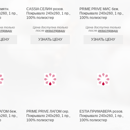
мятн.
CASSIA СЕЛИН розов.
PRIME PRIVE МИС беж.
60, 1 пр.,
Покрывало 240х260, 1 пр.,
Покрывало 240х260, 1 пр.,
р
100% полиэстер
100% полиэстер
на только
Цена доступна только
Цена доступна только
страции
после
регистрации
после
регистрации
 ЦЕНУ
УЗНАТЬ ЦЕНУ
УЗНАТЬ ЦЕНУ
АГОМ беж.
PRIME PRIVE ЛАГОМ сер.
ESTIA ПРИМАВЕРА розов.
60, 1 пр.,
Покрывало 240х260, 1 пр.,
Покрывало 240х260, 1 пр.,
р
100% полиэстер
100% полиэстер