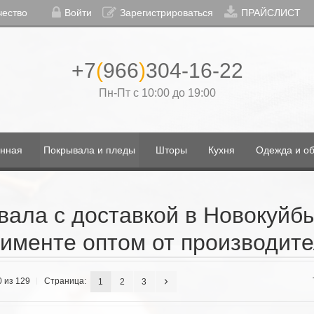
чество
Войти
Зарегистрироваться
ПРАЙСЛИСТ
+7
(
966
)
304-16-22
Пн-Пт с 10:00 до 19:00
нная
Покрывала и пледы
Шторы
Кухня
Одежда и об
вала с доставкой в Новокуйб
именте оптом от производит
0 из 129
Страница:
1
2
3