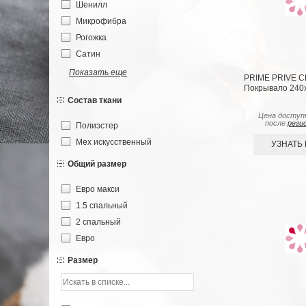
Шенилл
Микрофибра
Рогожка
Сатин
Показать еще
PRIME PRIVE 
Покрывало 240х
Состав ткани
Цена доступ
после
реги
Полиэстер
Мех искусственный
УЗНАТЬ
Общий размер
Евро макси
1.5 спальный
2 спальный
Евро
Размер