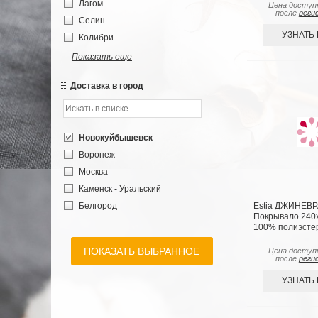
Лагом
Цена доступ
после
реги
Селин
УЗНАТЬ
Колибри
Показать еще
Доставка в город
Новокуйбышевск
Воронеж
Москва
Каменск - Уральский
Estia ДЖИНЕВР
Белгород
Покрывало 240х2
Новосибирск
100% полиэсте
Санкт-Петербург
ПОКАЗАТЬ ВЫБРАННОЕ
Цена доступ
Димитровград
после
реги
Калининград
УЗНАТЬ
Ярославль
Самара