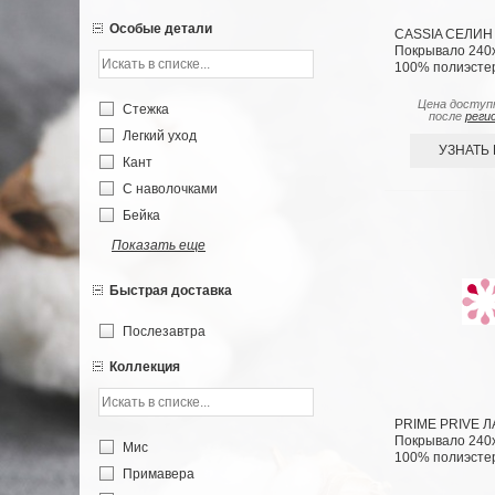
Особые детали
CASSIA СЕЛИН 
Покрывало 240х2
100% полиэсте
Цена доступ
Стежка
после
реги
Легкий уход
УЗНАТЬ
Кант
С наволочками
Бейка
Показать еще
Быстрая доставка
Послезавтра
Коллекция
PRIME PRIVE Л
Покрывало 240х2
Мис
100% полиэсте
Примавера