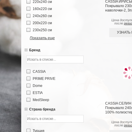
CASSIA ИРИСЫ 
220х240 см
Покрывало 230
160х220 см
наволочки-2, 3п
240х260 см
Цена доступ
200х220 см
после
реги
230х250 см
УЗНАТЬ
Показать еще
Бренд
CASSIA
PRIME PRIVE
Dome
ESTIA
MedSleep
CASSIA СЕЛИН 
Покрывало 240х2
Страна бренда
100% полиэсте
Цена доступ
после
реги
Турция