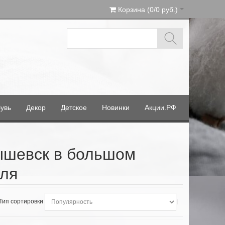
Корзина (0/0 руб.)
увь
Декор
Детское
Новинки
Акции.РФ
ышевск в большом
еля
Тип сортировки