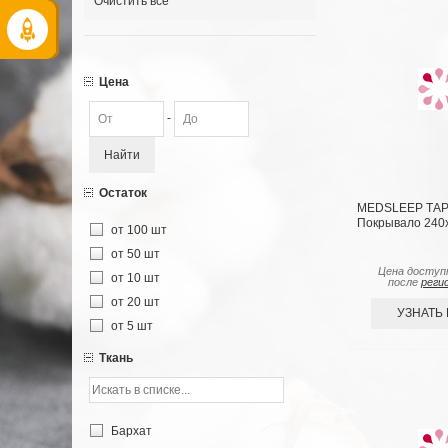
Очистить все
Цена
-
Найти
Остаток
MEDSLEEP ТАР
Покрывало 240х
от 100 шт
от 50 шт
Цена доступ
от 10 шт
после
реги
от 20 шт
УЗНАТЬ
от 5 шт
Ткань
Бархат