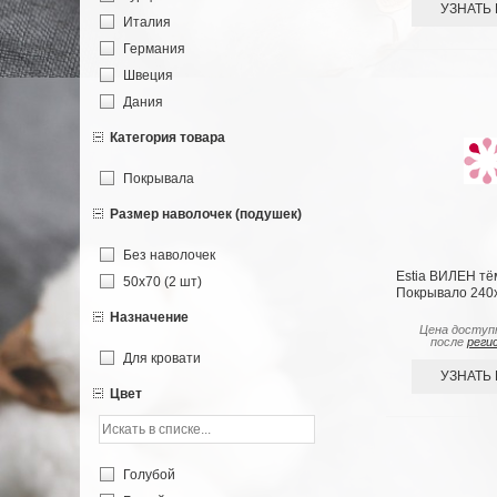
УЗНАТЬ
Италия
Германия
Швеция
Дания
Категория товара
Покрывала
Размер наволочек (подушек)
Без наволочек
Estia ВИЛЕН тё
50х70 (2 шт)
Покрывало 240х
Назначение
Цена доступ
после
реги
Для кровати
УЗНАТЬ
Цвет
Голубой