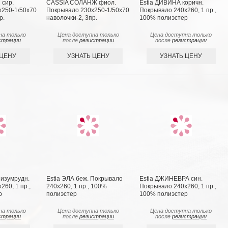
сир.
CASSIA СОЛАНЖ фиол.
Estia ДИВИНА коричн.
x250-1/50х70
Покрывало 230x250-1/50х70
Покрывало 240х260, 1 пр.,
р.
наволочки-2, 3пр.
100% полиэстер
на только
Цена доступна только
Цена доступна только
страции
после
регистрации
после
регистрации
 ЦЕНУ
УЗНАТЬ ЦЕНУ
УЗНАТЬ ЦЕНУ
изумрудн.
Estia ЭЛА беж. Покрывало
Estia ДЖИНЕВРА син.
60, 1 пр.,
240х260, 1 пр., 100%
Покрывало 240х260, 1 пр.,
р
полиэстер
100% полиэстер
на только
Цена доступна только
Цена доступна только
страции
после
регистрации
после
регистрации