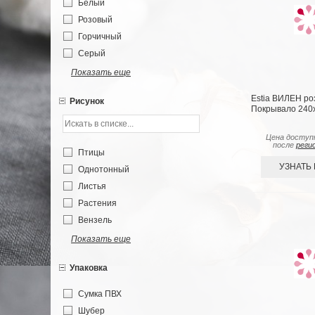
Белый
Розовый
Горчичный
Серый
Показать еще
Estia ВИЛЕН ро
Рисунок
Покрывало 240х
Цена доступ
после
реги
Птицы
УЗНАТЬ
Однотонный
Листья
Растения
Вензель
Показать еще
Упаковка
Сумка ПВХ
Шубер