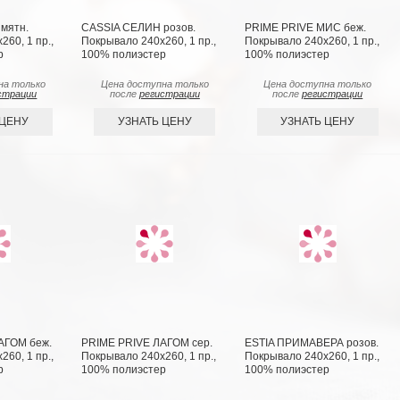
мятн.
CASSIA СЕЛИН розов.
PRIME PRIVE МИС беж.
60, 1 пр.,
Покрывало 240х260, 1 пр.,
Покрывало 240х260, 1 пр.,
р
100% полиэстер
100% полиэстер
на только
Цена доступна только
Цена доступна только
страции
после
регистрации
после
регистрации
 ЦЕНУ
УЗНАТЬ ЦЕНУ
УЗНАТЬ ЦЕНУ
АГОМ беж.
PRIME PRIVE ЛАГОМ сер.
ESTIA ПРИМАВЕРА розов.
60, 1 пр.,
Покрывало 240х260, 1 пр.,
Покрывало 240х260, 1 пр.,
р
100% полиэстер
100% полиэстер