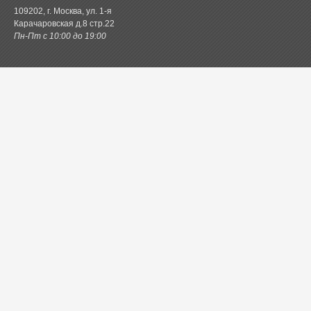
109202, г. Москва, ул. 1-я
Карачаровская д.8 стр.22
Пн-Пт с 10:00 до 19:00
Каталог товаров
Постельное белье
Одеяла и подушки
Ванная
Покрывала и пледы
Шторы
Кухня
Одежда и обувь
Декор
Детское
Новинки
Акции.РФ
Постель.рф
Главная
Контактная информация