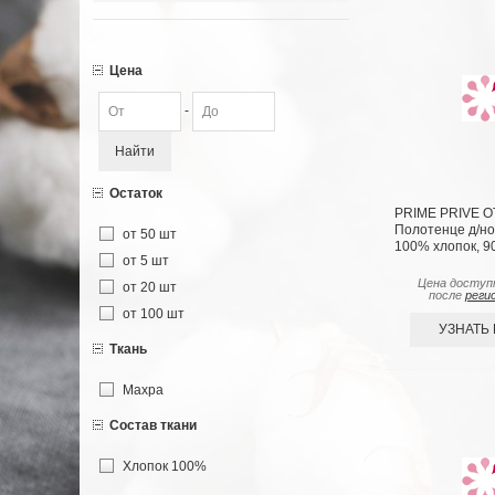
Цена
-
Найти
Остаток
PRIME PRIVE О
Полотенце д/но
от 50 шт
100% хлопок, 90
от 5 шт
Цена доступ
от 20 шт
после
реги
от 100 шт
УЗНАТЬ
Ткань
Махра
Состав ткани
Хлопок 100%