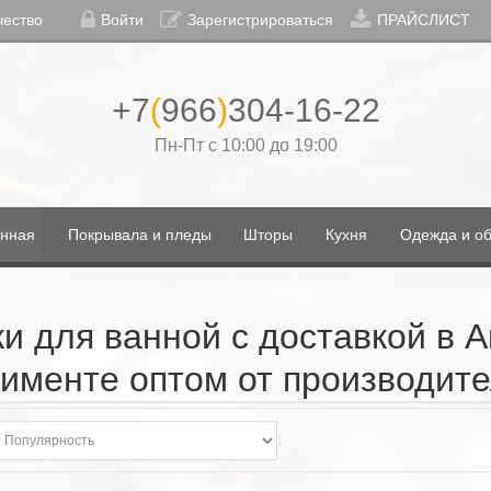
чество
Войти
Зарегистрироваться
ПРАЙСЛИСТ
+7
(
966
)
304-16-22
Пн-Пт с 10:00 до 19:00
нная
Покрывала и пледы
Шторы
Кухня
Одежда и об
и для ванной с доставкой в 
именте оптом от производит