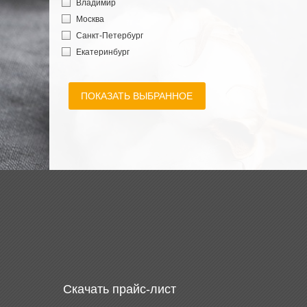
Владимир
Москва
Санкт-Петербург
Екатеринбург
Нижний Новгород
Ростов-на-Дону
ПОКАЗАТЬ ВЫБРАННОЕ
Волгоград
Краснодар
Барнаул
Хабаровск
Сыктывкар
Великий Новгород
Рыбинск
Златоуст
Салават
Керчь
Батайск
Жуковский
Скачать прайс-лист
Северск