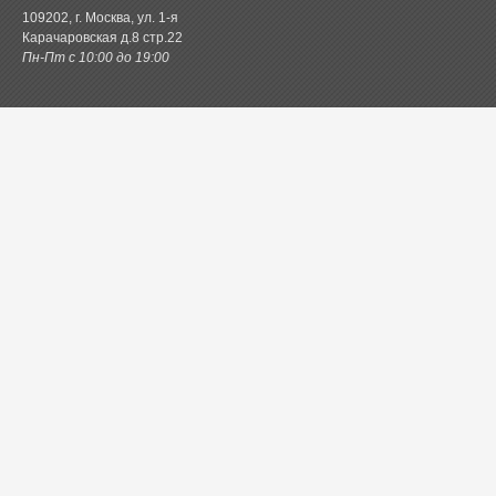
109202, г. Москва, ул. 1-я
Карачаровская д.8 стр.22
Пн-Пт с 10:00 до 19:00
Каталог товаров
Постельное белье
Одеяла и подушки
Ванная
Покрывала и пледы
Шторы
Кухня
Одежда и обувь
Декор
Детское
Новинки
Акции.РФ
Постель.рф
Главная
Контактная информация