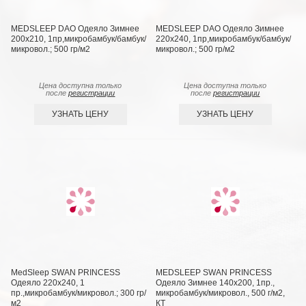
MEDSLEEP DAO Одеяло Зимнее
MEDSLEEP DAO Одеяло Зимнее
200х210, 1пр,микробамбук/бамбук/
220х240, 1пр,микробамбук/бамбук/
микровол.; 500 гр/м2
микровол.; 500 гр/м2
Цена доступна только
Цена доступна только
после
регистрации
после
регистрации
УЗНАТЬ ЦЕНУ
УЗНАТЬ ЦЕНУ
MedSleep SWAN PRINCESS
MEDSLEEP SWAN PRINCESS
Одеяло 220х240, 1
Одеяло Зимнее 140х200, 1пр.,
пр.,микробамбук/микровол.; 300 гр/
микробамбук/микровол., 500 г/м2,
м2
КТ