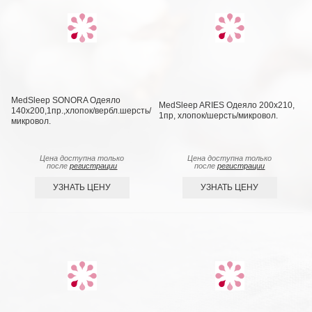
MedSleep SONORA Одеяло
MedSleep ARIES Одеяло 200х210,
140х200,1пр.,хлопок/вербл.шерсть/
1пр, хлопок/шерсть/микровол.
микровол.
Цена доступна только
Цена доступна только
после
регистрации
после
регистрации
УЗНАТЬ ЦЕНУ
УЗНАТЬ ЦЕНУ