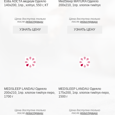
Estia АОСТА медиум Одеяло
MedSleep MAYURA Одеяло
140x200, 1пр., хл/пух, 550 г, КТ
200х210, 1пр. хлопок-тик/пух
Цена доступна только
Цена доступна только
после
регистрации
после
регистрации
УЗНАТЬ ЦЕНУ
УЗНАТЬ ЦЕНУ
MEDSLEEP LANDAU Одеяло
MEDSLEEP LANDAU Одеяло
200х210, 1пр. хлопок-тик/пух-перо,
175х200, 1пр. хлопок-тик/пух-перо,
1700 г
1500 г
Цена доступна только
Цена доступна только
после
регистрации
после
регистрации