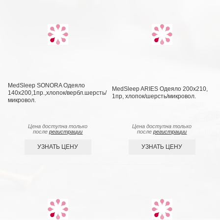
MedSleep SONORA Одеяло
MedSleep ARIES Одеяло 200х210,
140х200,1пр.,хлопок/вербл.шерсть/
1пр, хлопок/шерсть/микровол.
микровол.
Цена доступна только
Цена доступна только
после
регистрации
после
регистрации
УЗНАТЬ ЦЕНУ
УЗНАТЬ ЦЕНУ