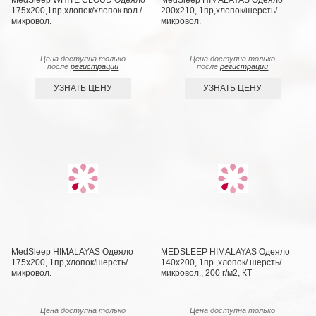
MedSleep WHITE CLOUD Одеяло
MedSleep HIMALAYAS Oдеяло
175х200,1пр,хлопок/хлопок.вол./
200х210, 1пр,хлопок/шерсть/
микровол.
микровол.
Цена доступна только
Цена доступна только
после
регистрации
после
регистрации
УЗНАТЬ ЦЕНУ
УЗНАТЬ ЦЕНУ
MedSleep HIMALAYAS Oдеяло
MEDSLEEP HIMALAYAS Oдеяло
175х200, 1пр,хлопок/шерсть/
140х200, 1пр.,хлопок/.шерсть/
микровол.
микровол., 200 г/м2, КТ
Цена доступна только
Цена доступна только