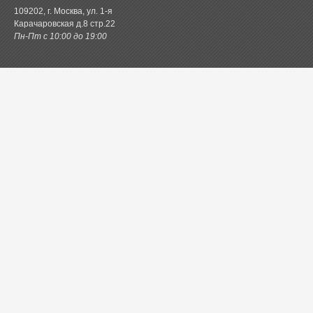
109202, г. Москва, ул. 1-я
Карачаровская д.8 стр.22
Пн-Пт с 10:00 до 19:00
Каталог товаров
Постельное белье
Одеяла и подушки
Ванная
Покрывала и пледы
Шторы
Кухня
Одежда и обувь
Декор
Детское
Новинки
Акции.РФ
Постель.рф
Главная
Контактная информация