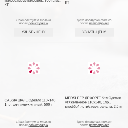
микробамбук/микровол.; 300 гр/м2,
КТ
КТ
Цена доступна только
Цена доступна только
после
регистрации
после
регистрации
УЗНАТЬ ЦЕНУ
УЗНАТЬ ЦЕНУ
MEDSLEEP ДEФOРТЕ бел Одеяло
CASSIA ШАЛЕ Одеяло 110х140,
утяжеленное 110х140, 1пр.,
1пр., хл-тик/пух утиный, 500 г
мкрфбр/плстр/стекл.гранулы, 2,5 кг
Цена доступна только
Цена доступна только
после
регистрации
после
регистрации