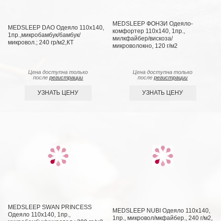
MEDSLEEP ФОНЗИ Одеяло-
MEDSLEEP DAO Одеяло 110х140,
комфортер 110х140, 1пр.,
1пр.,микробамбук/бамбук/
милкфайбер/вискоза/
микровол.; 240 гр/м2,КТ
микроволокно, 120 г/м2
Цена доступна только
Цена доступна только
после
регистрации
после
регистрации
УЗНАТЬ ЦЕНУ
УЗНАТЬ ЦЕНУ
MEDSLEEP SWAN PRINCESS
MEDSLEEP NUBI Одеяло 110х140,
Одеяло 110х140, 1пр.,
1пр., микровол/мкфайбер., 240 г/м2,