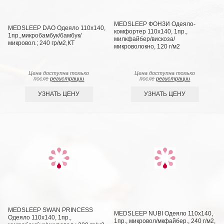
MEDSLEEP ФОНЗИ Одеяло-
MEDSLEEP DAO Одеяло 110х140,
комфортер 110х140, 1пр.,
1пр.,микробамбук/бамбук/
милкфайбер/вискоза/
микровол.; 240 гр/м2,КТ
микроволокно, 120 г/м2
Цена доступна только
Цена доступна только
после
регистрации
после
регистрации
УЗНАТЬ ЦЕНУ
УЗНАТЬ ЦЕНУ
MEDSLEEP SWAN PRINCESS
MEDSLEEP NUBI Одеяло 110х140,
Одеяло 110х140, 1пр.,
1пр., микровол/мкфайбер., 240 г/м2,