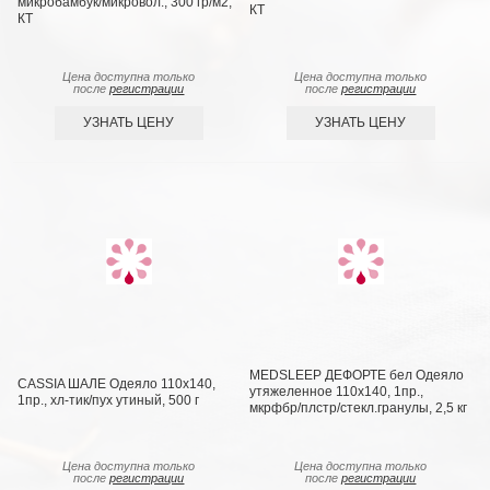
микробамбук/микровол.; 300 гр/м2,
КТ
КТ
Цена доступна только
Цена доступна только
после
регистрации
после
регистрации
УЗНАТЬ ЦЕНУ
УЗНАТЬ ЦЕНУ
MEDSLEEP ДEФOРТЕ бел Одеяло
CASSIA ШАЛЕ Одеяло 110х140,
утяжеленное 110х140, 1пр.,
1пр., хл-тик/пух утиный, 500 г
мкрфбр/плстр/стекл.гранулы, 2,5 кг
Цена доступна только
Цена доступна только
после
регистрации
после
регистрации