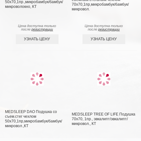
50х70,1пр.,микробамбук/бамбук/
70х70,1пр,микробамбук/бамбук/
микроволокно, КТ
микровол.
Цена доступна только
Цена доступна только
после
регистрации
после
регистрации
УЗНАТЬ ЦЕНУ
УЗНАТЬ ЦЕНУ
MEDSLEEP DAO Подушка со
MEDSLEEP TREE OF LIFE Подушка
съем.стег чехлом
70х70, 1пр., эвкалипт/эвкалипт/
50х70,1пр,микробамбук/бамбук/
микровол., КТ
микровол.,КТ