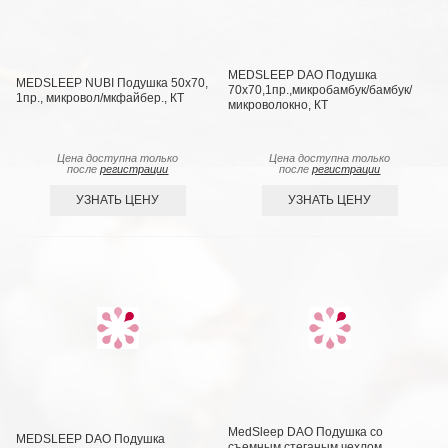
MEDSLEEP DAO Подушка
MEDSLEEP NUBI Подушка 50х70,
70х70,1пр.,микробамбук/бамбук/
1пр., микровол/мкфайбер., КТ
микроволокно, КТ
Цена доступна только
Цена доступна только
после
регистрации
после
регистрации
УЗНАТЬ ЦЕНУ
УЗНАТЬ ЦЕНУ
MedSleep DAO Подушка со
MEDSLEEP DAO Подушка
съемным стеганым чехлом