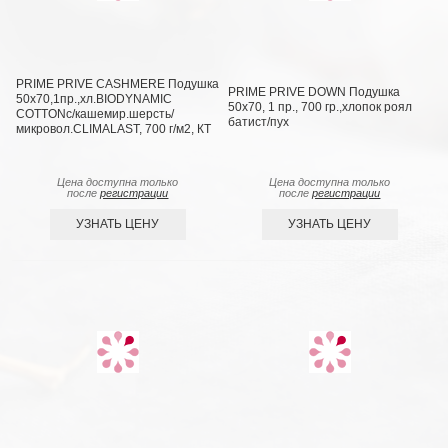
PRIME PRIVE CASHMERE Подушка
PRIME PRIVE DOWN Подушка
50х70,1пр.,хл.BIODYNAMIC
50х70, 1 пр., 700 гр.,хлопок роял
COTTONc/кашемир.шерсть/
батист/пух
микровол.CLIMALAST, 700 г/м2, КТ
Цена доступна только
Цена доступна только
после
регистрации
после
регистрации
УЗНАТЬ ЦЕНУ
УЗНАТЬ ЦЕНУ