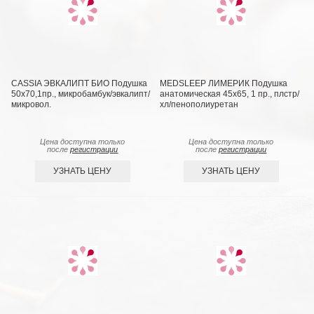
CASSIA ЭВКАЛИПТ БИО Подушка
MEDSLEEP ЛИМЕРИК Подушка
50х70,1пр., микробамбук/эвкалипт/
анатомическая 45х65, 1 пр., плстр/
микровол.
хл/пенополиуретан
Цена доступна только
Цена доступна только
после
регистрации
после
регистрации
УЗНАТЬ ЦЕНУ
УЗНАТЬ ЦЕНУ