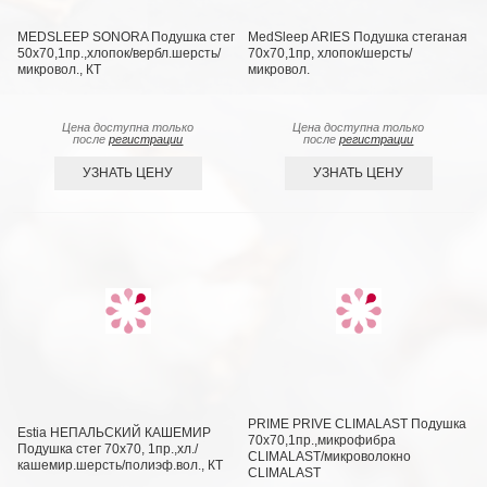
MEDSLEEP SONORA Подушка стег
MedSleep ARIES Подушка стеганая
50х70,1пр.,хлопок/вербл.шерсть/
70х70,1пр, хлопок/шерсть/
микровол., КТ
микровол.
Цена доступна только
Цена доступна только
после
регистрации
после
регистрации
УЗНАТЬ ЦЕНУ
УЗНАТЬ ЦЕНУ
PRIME PRIVE CLIMALAST Подушка
Estia НЕПАЛЬСКИЙ КАШЕМИР
70х70,1пр.,микрофибра
Подушка стег 70х70, 1пр.,хл./
CLIMALAST/микроволокно
кашемир.шерсть/полиэф.вол., КТ
CLIMALAST