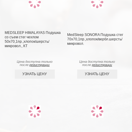
MEDSLEEP HIMALAYAS Подушка
MedSleep SONORA Подушка стег
со съем стег чехлом
70х70,1пр.,хлопок/вербл.шерсть/
50х70,1пр.,хлопок/шерсть/
микровол.
микровол., КТ
Цена доступна только
Цена доступна только
после
регистрации
после
регистрации
УЗНАТЬ ЦЕНУ
УЗНАТЬ ЦЕНУ