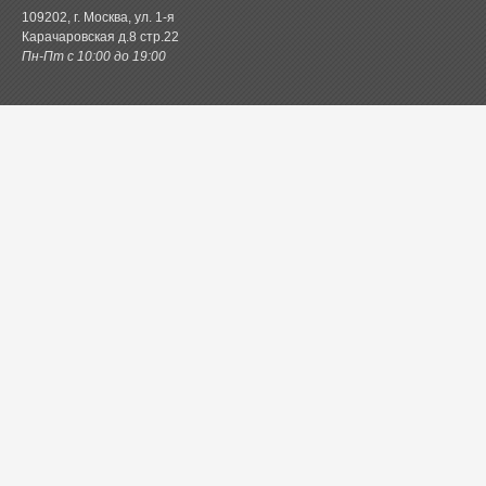
109202, г. Москва, ул. 1-я
Карачаровская д.8 стр.22
Пн-Пт с 10:00 до 19:00
Каталог товаров
Постельное белье
Одеяла и подушки
Ванная
Покрывала и пледы
Шторы
Кухня
Одежда и обувь
Декор
Детское
Новинки
Акции.РФ
Постель.рф
Главная
Контактная информация