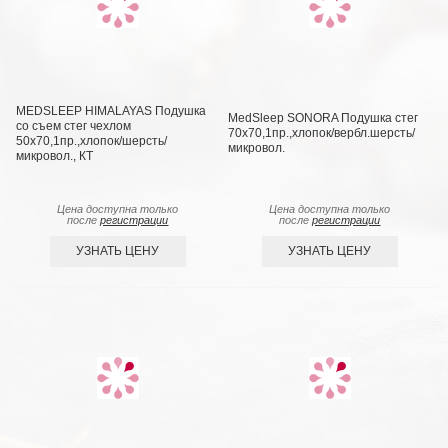
MEDSLEEP HIMALAYAS Подушка
MedSleep SONORA Подушка стег
со съем стег чехлом
70х70,1пр.,хлопок/вербл.шерсть/
50х70,1пр.,хлопок/шерсть/
микровол.
микровол., КТ
Цена доступна только
Цена доступна только
после
регистрации
после
регистрации
УЗНАТЬ ЦЕНУ
УЗНАТЬ ЦЕНУ