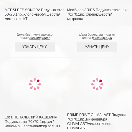
MEDSLEEP SONORA Подушка стег
MedSleep ARIES Подушка стеганая
50х70,1пр.,хлопок/вербл.шерсть/
70х70,1пр, хлопок/шерсть/
микровол., КТ
микровол.
Цена доступна только
Цена доступна только
после
регистрации
после
регистрации
УЗНАТЬ ЦЕНУ
УЗНАТЬ ЦЕНУ
PRIME PRIVE CLIMALAST Подушка
Estia НЕПАЛЬСКИЙ КАШЕМИР
70х70,1пр.,микрофибра
Подушка стег 70х70, 1пр.,хл./
CLIMALAST/микроволокно
кашемир.шерсть/полиэф.вол., КТ
CLIMALAST