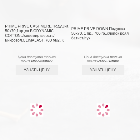
PRIME PRIVE CASHMERE Подушка
PRIME PRIVE DOWN Подушка
50х70,1пр.,хл.BIODYNAMIC
50х70, 1 пр., 700 гр.,хлопок роял
COTTONc/кашемир.шерсть/
батист/пух
микровол.CLIMALAST, 700 г/м2, КТ
Цена доступна только
Цена доступна только
после
регистрации
после
регистрации
УЗНАТЬ ЦЕНУ
УЗНАТЬ ЦЕНУ