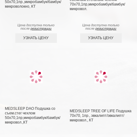
50х70,1пр.,микробамбук/бамбук/
70х70,1пр,микробамбук/бамбук/
микроволокно, КТ
микровол.
Цена доступна только
Цена доступна только
после
регистрации
после
регистрации
УЗНАТЬ ЦЕНУ
УЗНАТЬ ЦЕНУ
MEDSLEEP DAO Подушка со
MEDSLEEP TREE OF LIFE Подушка
съем.стег чехлом
70х70, 1пр., эвкалипт/эвкалипт/
50х70,1пр,микробамбук/бамбук/
микровол., КТ
микровол.,КТ