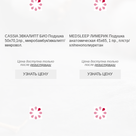
CASSIA ЭВКАЛИПТ БИО Подушка
MEDSLEEP ЛИМЕРИК Подушка
50х70,1пр., микробамбук/эвкалипт/
анатомическая 45х65, 1 пр., плстр/
микровол.
хл/пенополиуретан
Цена доступна только
Цена доступна только
после
регистрации
после
регистрации
УЗНАТЬ ЦЕНУ
УЗНАТЬ ЦЕНУ