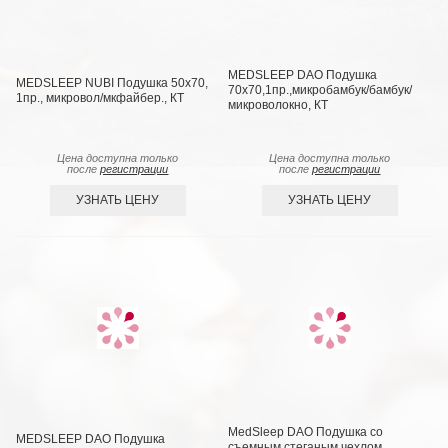
MEDSLEEP DAO Подушка
MEDSLEEP NUBI Подушка 50х70,
70х70,1пр.,микробамбук/бамбук/
1пр., микровол/мкфайбер., КТ
микроволокно, КТ
Цена доступна только
Цена доступна только
после
регистрации
после
регистрации
УЗНАТЬ ЦЕНУ
УЗНАТЬ ЦЕНУ
MedSleep DAO Подушка со
MEDSLEEP DAO Подушка
съемным стеганым чехлом