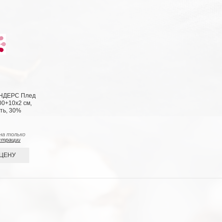
АНДЕРС Плед
00+10х2 см,
сть, 30%
на только
страции
 ЦЕНУ