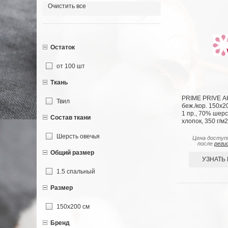
Очистить все
Остаток
от 100 шт
Ткань
PRIME PRIVE 
Твил
беж./кор. 150х2
1 пр., 70% шер
Состав ткани
хлопок, 350 г/м2
Шерсть овечья
Цена доступ
после
реги
Общий размер
УЗНАТЬ
1.5 спальный
Размер
150х200 см
Бренд