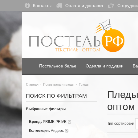
Контакты
Оплата и доставка
Сотрудни
Постельное белье
Одеяла и подушки
Ва
Главная
>
Покрывала и пледы
>
Пледы
Пледы
ПОИСК ПО ФИЛЬТРАМ
оптом 
Выбранные фильтры
Бренд:
PRIME PRIVE
Тип сортировки
Коллекция:
Андерс