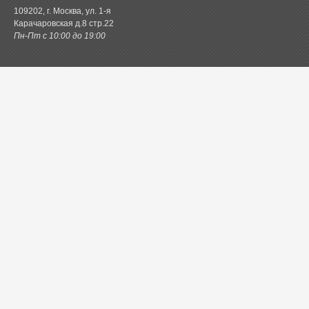
109202, г. Москва, ул. 1-я
Карачаровская д.8 стр.22
Пн-Пт с 10:00 до 19:00
Каталог товаров
Постельное белье
Одеяла и подушки
Ванная
Покрывала и пледы
Шторы
Кухня
Одежда и обувь
Декор
Детское
Новинки
Акции.РФ
Постель.рф
Главная
Контактная информация