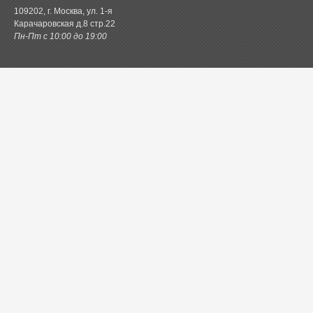
109202, г. Москва, ул. 1-я
Карачаровская д.8 стр.22
Пн-Пт с 10:00 до 19:00
Каталог товаров
Постельное белье
Одеяла и подушки
Ванная
Покрывала и пледы
Шторы
Кухня
Одежда и обувь
Декор
Детское
Новинки
Акции.РФ
Постель.рф
Главная
Контактная информация