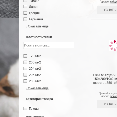
Турция
после
реги
Дания
УЗНАТЬ
Греция
Германия
Показать еще
Плотность ткани
120 г/м2
200 г/м2
204 г/м2
Estia ФОРДЖА П
205 г/м2
150х200/10х2 см
208 г/м2
шерсть , 350 гр
Показать еще
Цена доступ
после
реги
Категория товара
УЗНАТЬ
Пледы