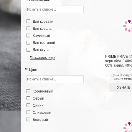
Назначение
Для кровати
Для кресла
Каминный
Для гостиной
Для стула
PRIME PRIVE Г
Показать еще
черн./бел. 140х2
60% акрил, 40%
Цвет
Цена доступ
после
реги
УЗНАТЬ
Коричневый
Серый
Синий
Оливковый
Бежевый