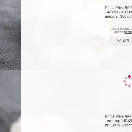
Prime Prive ЛА
140х200/10х2 см
шерсть , 350 гр
Цена доступ
после
реги
УЗНАТЬ
Prime Prive ЛА
темн-кор 140х20
пр, 100% шерсть