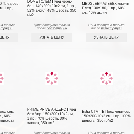
DOME ГОЛЬМ Плед черн.-
О Плед сер.
MEDSLEEP АЛЬБЕК коричн
бел. 140х200+10х2 см, 1 пр.,
, 1 пр.,
Плед 130x180, 1 пр., 60%
52% акрил, 48% шерсть, 350
хл., 40% акрил
г/м2
на только
Цена доступна только
Цена доступна только
страции
после
регистрации
после
регистрации
 ЦЕНУ
УЗНАТЬ ЦЕНУ
УЗНАТЬ ЦЕНУ
PRIME PRIVE АНДЕРС Плед
ед сер.
Estia СТАТТЕ Плед черн-сер
беж./кор. 150х200+10х2 см,
р., 60%
150х200/10х2 см, 1 пр, 100%
1 пр., 70% шерсть, 30%
ивискоза
шерсть , 350 гр/м2
хлопок, 350 г/м2
на только
Цена доступна только
Цена доступна только