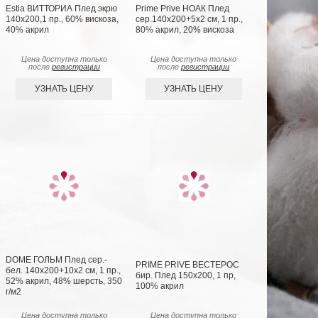
Estia ВИТТОРИА Плед экрю
Prime Prive НОАК Плед
140х200,1 пр., 60% вискоза,
сер.140х200+5х2 см, 1 пр.,
40% акрил
80% акрил, 20% вискоза
Цена доступна только
Цена доступна только
после
регистрации
после
регистрации
УЗНАТЬ ЦЕНУ
УЗНАТЬ ЦЕНУ
DOME ГОЛЬМ Плед сер.-
PRIME PRIVE ВЕСТЕРОС
бел. 140х200+10х2 см, 1 пр.,
бир. Плед 150x200, 1 пр,
52% акрил, 48% шерсть, 350
100% акрил
г/м2
Цена доступна только
Цена доступна только