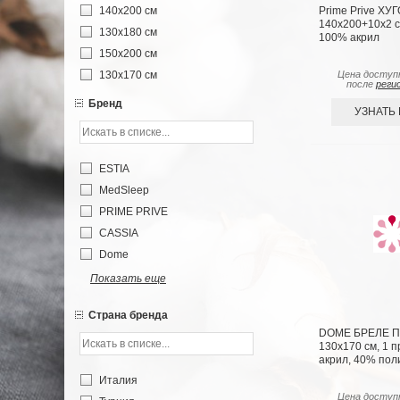
140х200 см
Prime Prive ХУГ
140х200+10х2 см
130х180 см
100% акрил
150х200 см
Цена доступ
130х170 см
после
реги
Бренд
УЗНАТЬ
ESTIA
MedSleep
PRIME PRIVE
CASSIA
Dome
Показать еще
Страна бренда
DOME БРЕЛЕ Пл
130х170 см, 1 п
акрил, 40% пол
Италия
Цена доступ