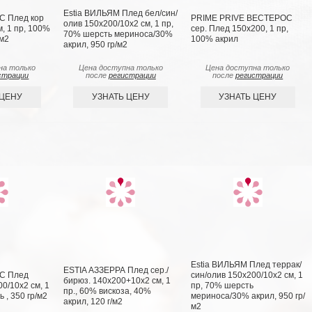
Estia ВИЛЬЯМ Плед бел/син/
РС Плед кор
PRIME PRIVE ВЕСТЕРОС
олив 150х200/10х2 см, 1 пр,
, 1 пр, 100%
сер. Плед 150x200, 1 пр,
70% шерсть мериноса/30%
/м2
100% акрил
акрил, 950 гр/м2
на только
Цена доступна только
Цена доступна только
страции
после
регистрации
после
регистрации
 ЦЕНУ
УЗНАТЬ ЦЕНУ
УЗНАТЬ ЦЕНУ
Estia ВИЛЬЯМ Плед террак/
ESTIA АЗЗЕРРА Плед сер./
РС Плед
син/олив 150х200/10х2 см, 1
бирюз. 140х200+10х2 см, 1
0/10х2 см, 1
пр, 70% шерсть
пр., 60% вискоза, 40%
 , 350 гр/м2
мериноса/30% акрил, 950 гр/
акрил, 120 г/м2
м2