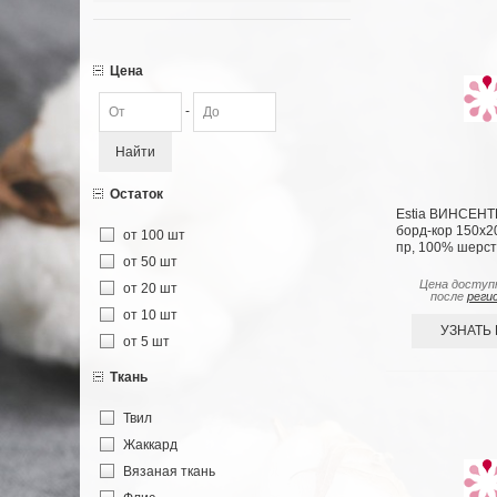
Цена
-
Найти
Остаток
Estia ВИНСЕНТ
борд-кор 150х20
от 100 шт
пр, 100% шерсть
от 50 шт
Цена доступ
от 20 шт
после
реги
от 10 шт
УЗНАТЬ
от 5 шт
Ткань
Твил
Жаккард
Вязаная ткань