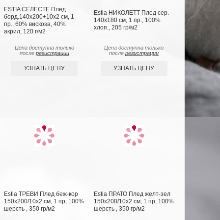
ESTIA СЕЛЕСТЕ Плед
Estia НИКОЛЕТТ Плед сер.
борд.140х200+10х2 см, 1
140х180 см, 1 пр., 100%
пр., 60% вискоза, 40%
хлоп., 205 гр/м2
акрил, 120 г/м2
Цена доступна только
Цена доступна только
после
регистрации
после
регистрации
УЗНАТЬ ЦЕНУ
УЗНАТЬ ЦЕНУ
Estia ТРЕВИ Плед беж-кор
Estia ПРАТО Плед желт-зел
150х200/10х2 см, 1 пр, 100%
150х200/10х2 см, 1 пр, 100%
шерсть , 350 гр/м2
шерсть , 350 гр/м2