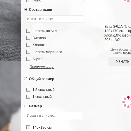
Флис
Состав ткани
Estia ЭЛДА Плед
Шерсть овечья
130х170 см, 1 п
хлоп./10% мери
Вискоза
208 гр/м2
Хлопок
Цена доступ
Шерсть мериноса
после
реги
Акрил
УЗНАТЬ
Показать еще
Общий размер
1.5 спальный
1 спальный
Размер
140х180 см