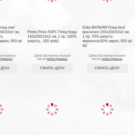
лед син/
Estia ВИЛЬЯМ Плед бел/
00/10х2 см,
Prime Prive ЛАРС Плед борд
красн/зел 150х200/10х2 см,
ть
140х200/10х2 см, 1 пр, 100%
1 пр, 70% шерсть
рил, 950 гр/
шерсть , 350 гр/м2
мериноса/30% акрил, 950 гр/
м2
на только
Цена доступна только
Цена доступна только
страции
после
регистрации
после
регистрации
 ЦЕНУ
УЗНАТЬ ЦЕНУ
УЗНАТЬ ЦЕНУ