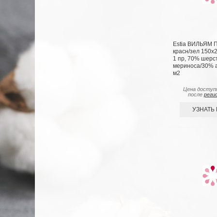
Estia ВИЛЬЯМ П
красн/зел 150х2
1 пр, 70% шерс
мериноса/30% ак
м2
Цена доступ
после
реги
УЗНАТЬ